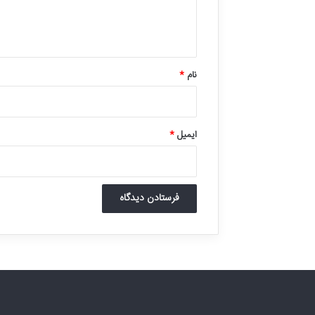
ا
ه
*
نام
*
ایمیل
*