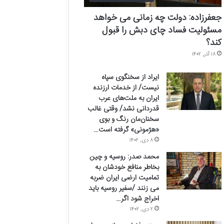
جعفرزاده: دولت چه زمانی می خواهد
مسئولیت فساد چای دبش را قبول
کند؟
۱۸ آذر, ۱۴۰۲
ایراد از سخنگوی سپاه
نیست/ از خدمات ارزنده
ایران به ملت‌های عرب
قدردانی نشد/ وقتی غالب
سخنان‌مان رنگ و بوی
«هژمونی» گرفته است…
۸ دی, ۱۴۰۲
محمد صدر: روسیه و چین
بخاطر منافع خودشان به
تمامیت ارضی ایران ضربه
می زنند /سفیر روسیه باید
اخراج شود اگر…
۲ دی, ۱۴۰۲