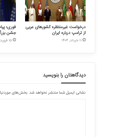
ت
ا
ر
ی
خ
درخواست غیرمنتظره کشورهای عربی
فوری؛ پیام
ی
از ترامپ درباره ایران
جشن بزرگ 
ن
۱۱ خرداد, ۱۴۰۴
۱۵ فروردین, ۱۴۰۴
م
ی‌
خ
و
ا
دیدگاهتان را بنویسید
ه
ی
م
نشانی ایمیل شما منتشر نخواهد شد.
بخش‌های موردنیاز
!
د
ی
د
گ