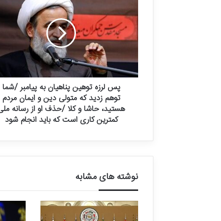
ج
م
ع
۷ خرداد, ۱۴۰۴
ه
امام جمعه اص
ا
تاریخی نمی‌خ
ص
ف
ه
پس لرزه توهین پناهیان به پیامبر /شما
ا
توهم زدید که متولی دین و ایمان مردم
ن
:
هستید، حاشا و کلا /حذف او از رسانه ملی
ا
کمترین کاری است که باید انجام شود
ی
ن
ه
م
ه
نوشته های مشابه
خ
ا
ن
ه