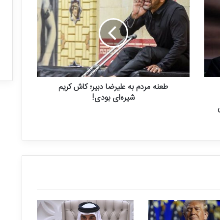
ت
ر
ی
ن
فهان: این همه خانه
ب
۳۰ شهریور, ۱۴۰۴
واهیم!
بزرگترین بازار مالی جهان
ا
ز
ا
طعنه مردم به علیرضا دبیر؛ کاش کریم
ر
شیره‌ای بودی!
م
ا
ل
ی
ج
ه
ا
ن