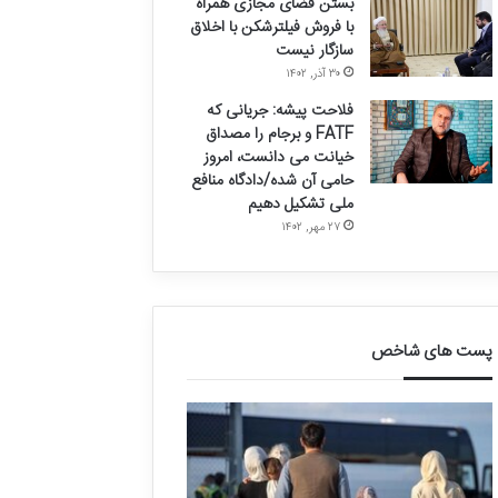
بستن فضای مجازی همراه
با فروش فیلترشکن با اخلاق
سازگار نیست
۳۰ آذر, ۱۴۰۲
فلاحت پیشه: جریانی که
FATF و برجام را مصداق
خیانت می دانست، امروز
حامی آن شده/دادگاه منافع
ملی تشکیل دهیم
۲۷ مهر, ۱۴۰۲
پست های شاخص
ق
د
ا
ر
ل
خ
ی
و