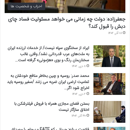
احزاب و شخصیت ها
جعفرزاده: دولت چه زمانی می خواهد مسئولیت فساد چای
دبش را قبول کند؟
۱۸ آذر, ۱۴۰۲
ایراد از سخنگوی سپاه نیست/ از خدمات ارزنده ایران
به ملت‌های عرب قدردانی نشد/ وقتی غالب
سخنان‌مان رنگ و بوی «هژمونی» گرفته است…
۸ دی, ۱۴۰۲
محمد صدر: روسیه و چین بخاطر منافع خودشان به
تمامیت ارضی ایران ضربه می زنند /سفیر روسیه باید
اخراج شود اگر…
۲ دی, ۱۴۰۲
بستن فضای مجازی همراه با فروش فیلترشکن با
اخلاق سازگار نیست
۳۰ آذر, ۱۴۰۲
فلاحت پیشه: جریانی که FATF و برجام را مصداق