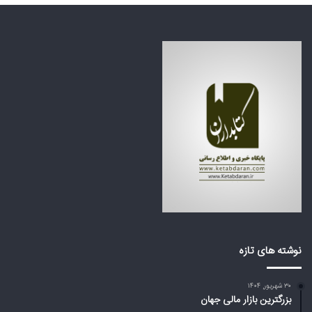
ن
ظ
ف
ر
ا
ه
ج
ک
ع
ش
ه
و
ب
ر
ز
ه
ر
ا
گ
ی
م
ع
ی‌
ر
ا
ب
ی
ی
س
ا
ت
ز
د
ت
نوشته های تازه
؟
ر
ا
۳۰ شهریور, ۱۴۰۴
م
بزرگترین بازار مالی جهان
پ