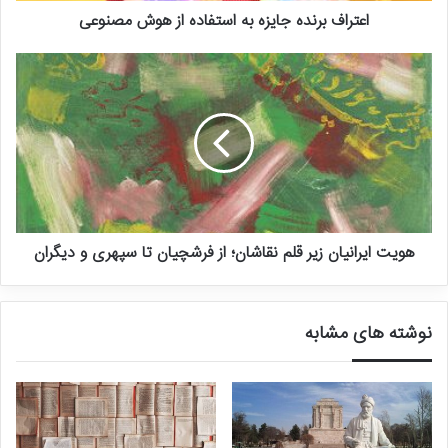
اتو
اطو
اعتراف برنده جایزه به استفاده از هوش مصنوعی
اسطبل
اصطبل
اَلَم‌شنگه
علم‌شنگه
امپراتور
امپراطور
انتر
عنتر
باتری
باطری
باجناغ
باجناق
هویت ایرانیان زیر قلم نقاشان؛ از فرشچیان تا سپهری و دیگران
بلیت
بلیط
تپق
طپق، تپغ
نوشته های مشابه
تپیدن
طپیدن
زغال
ذغال
سوغات
سوقات