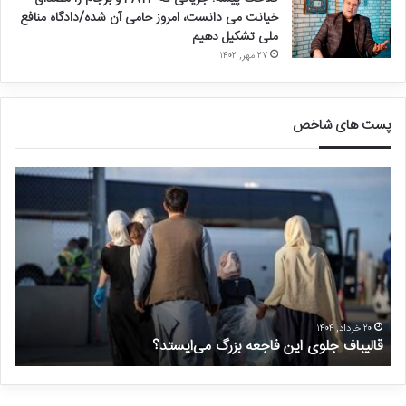
خیانت می دانست، امروز حامی آن شده/دادگاه منافع
ملی تشکیل دهیم
۲۷ مهر, ۱۴۰۲
پست های شاخص
ق
د
ا
ر
ل
خ
ی
و
ب
ا
ا
س
ف
ت
ج
غ
ل
ی
۲۰ خرداد, ۱۴۰۴
قالیباف جلوی این فاجعه بزرگ می‌ایستد؟
د
و
ر
ی
م
ا
ن
ی
ت