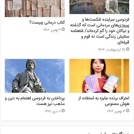
غدغن
قدغن، غدقن
فردوسی سراینده شکست‌ها و
غلتیدن
غلطیدن
کتاب درمانی چیست؟
پیروزی‌های مردمانی است که گذشته
۹ بهمن, ۱۴۰۲
و نیاکان خود را گم‌ کرده‌اند/ شاهنامه
قورباغه
غورباغه، غورباقه
ستایش زندگی است نه قوم و
قبیله‌ای
حلیم
هلیم
۲۵ اردیبهشت, ۱۴۰۳
حوله
هوله
یُغُور
یُقُور
اعتراف برنده جایزه به استفاده از
پرداختن به فردوسی اهتمام به دین و
هوش مصنوعی
مذهب نیز هست
۳ بهمن, ۱۴۰۲
۱۱ دی, ۱۴۰۲