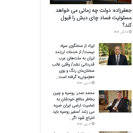
جعفرزاده: دولت چه زمانی می خواهد
مسئولیت فساد چای دبش را قبول
کند؟
۱۸ آذر, ۱۴۰۲
ایراد از سخنگوی سپاه
نیست/ از خدمات ارزنده
ایران به ملت‌های عرب
قدردانی نشد/ وقتی غالب
سخنان‌مان رنگ و بوی
«هژمونی» گرفته است…
۸ دی, ۱۴۰۲
محمد صدر: روسیه و چین
بخاطر منافع خودشان به
تمامیت ارضی ایران ضربه
می زنند /سفیر روسیه باید
اخراج شود اگر…
۲ دی, ۱۴۰۲