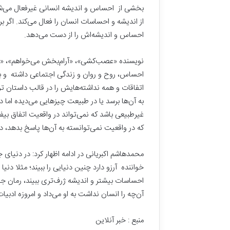
ج
بخشی از احساس و اندیشه انسانی غیرفعال می‌شود
م
از اندیشه و احساسات انسان را فعال می‌کند. اگر 
ع
۷ خرداد, ۱۴۰۴
احساس و اندیشه‌اش را از دست می‌دهد.
ه
امام جمعه اص
ا
تاریخی نمی‌خ
ص
نویسنده «عصب‌کشی»، «آرام‌بخش می‌خواهم»، «هذیان
ف
احساس، روح و روان و زندگی اجتماعی داشته و با
ه
اتفاقات و همه‌ نداشته‌هایش را در قالب داستان تر
ا
به آن‌ها برسد یا در طبیعت چیزهایی می‌دیده اما 
ن
:
غیرطبیعی باشد که نمی‌تواند در واقعیت اتفاق بیفت
ا
که در واقعیت نمی‌توانسته به آن‌ها پاسخ بدهد، در
ی
ن
محمدهاشم اکبریانی در ادامه اظهار کرد: در دنیای 
ه
م
خواننده آرزو دارد چنین دنیایی را ببیند؛ مثلا دنیا
ه
احساسات بیشتر و اندیشه ژرف‌تری ببیند، رمان جد
خ
آن‌چه را انسان نداشت به او می‌داد و امروزه ادبیا
ا
ن
ه
منبع : خبر آنلاین