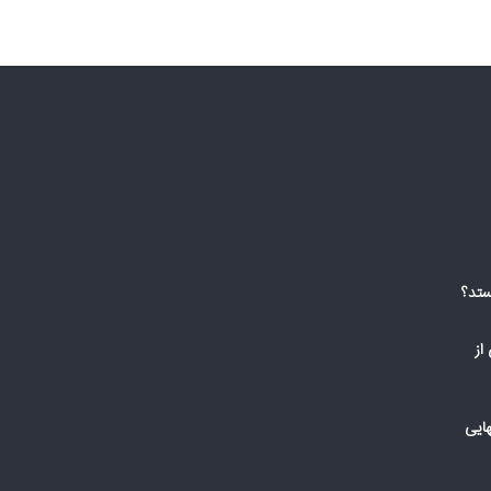
ستد؟
از
ایی