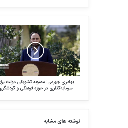
ت
ا
ر
ی
خ
ی
ن
م
ی‌
خ
و
ا
ه
ی
بهادری جهرمی: مصوبه تشویقی دولت برا
م
سرمایه‌گذاری در حوزه فرهنگی و گردشگری
!
نوشته های مشابه