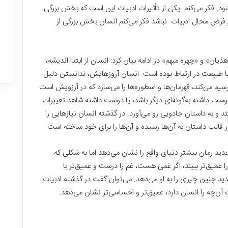
ت
. فکر می‌کنم یکی از تأثیرات ادبیات این است که بخش بزرگی
ر
بر فرض محال ادبیات نباشد فکر می‌کنم انسان بخش بزرگی از
ی
ن
فهان: این همه خانه
ب
۳۰ شهریور, ۱۴۰۴
واهیم!
بزرگترین بازار مالی جهان
ا
» و «چهره مبهم» در ادامه بیان کرد: انسان از ابتدا اندیشه،
ز
 طبیعت در ارتباط بوده است. انسان آروزهایش، ندانستن دلیل
ا
سیم می‌کند، قهرمان‌ها و اسطوره‌ها را می‌سازد که در آرزویش است
ر
دوست داشته به‌گونه‌ای دیگر باشد، یا دوست داشته شاهد تغییرات
م
ا
د و به داستان جادویی رو می‌آورد. در گذشته انسان نیازهایی را
ل
 قالب داستان به آن‌ها رسیده و آن‌ها را برای خود ساخته است.
ی
ج
جدید رمان بیشتر دنیای واقع را نشان می‌دهد اما به شکلی که
ه
ا
 را عمیق‌تر ببیند، اگر غمی هست، غم را درست و عمیق‌تر با
ن
ید چنین چیزی را به او می‌دهد. می‌توان گفت در گذشته ادبیات
ت آن‌چه را انسان دارد، عمیق‌تر و احساسی‌تر نشان می‌دهد.