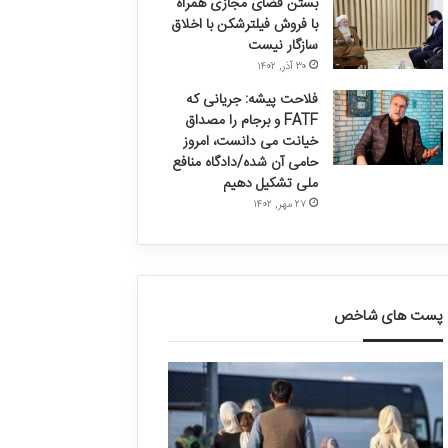
بستن فضای مجازی همراه
با فروش فیلترشکن با اخلاق
سازگار نیست
۳۰ آذر, ۱۴۰۲
فلاحت پیشه: جریانی که
FATF و برجام را مصداق
خیانت می دانست، امروز
حامی آن شده/دادگاه منافع
ملی تشکیل دهیم
۲۷ مهر, ۱۴۰۲
پست های شاخص
ق
د
ا
ر
ل
خ
ی
و