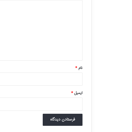
د
ی
د
گ
ا
ه
*
نام
*
ایمیل
*