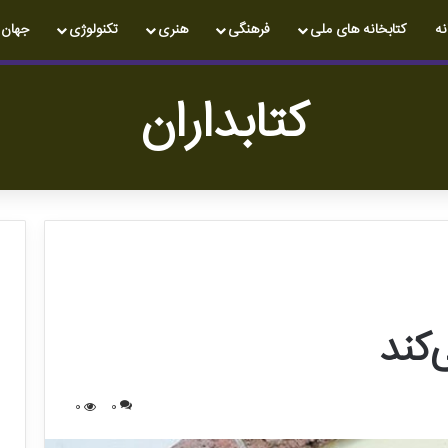
نه
کتابخانه های ملی
فرهنگی
هنری
تکنولوژی
جهان
کتابداران
‌کند
0
0