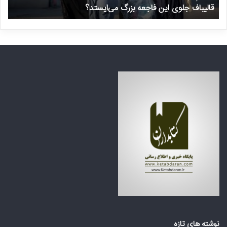
قالیباف جلوی این فاجعه بزرگ می‌ایستد؟
د
و
ر
ی
م
ا
ن
ی
ت
ن
ظ
ف
ر
ا
ه
ج
ک
ع
ش
ه
و
ب
ر
ز
ه
ر
ا
گ
ی
م
ع
ی‌
ر
ا
ب
ی
ی
س
ا
ت
ز
د
ت
نوشته های تازه