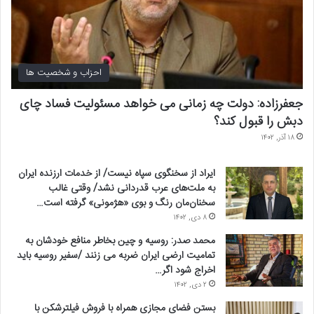
احزاب و شخصیت ها
جعفرزاده: دولت چه زمانی می خواهد مسئولیت فساد چای
دبش را قبول کند؟
۱۸ آذر, ۱۴۰۲
ایراد از سخنگوی سپاه نیست/ از خدمات ارزنده ایران
به ملت‌های عرب قدردانی نشد/ وقتی غالب
سخنان‌مان رنگ و بوی «هژمونی» گرفته است…
۸ دی, ۱۴۰۲
محمد صدر: روسیه و چین بخاطر منافع خودشان به
تمامیت ارضی ایران ضربه می زنند /سفیر روسیه باید
اخراج شود اگر…
۲ دی, ۱۴۰۲
بستن فضای مجازی همراه با فروش فیلترشکن با