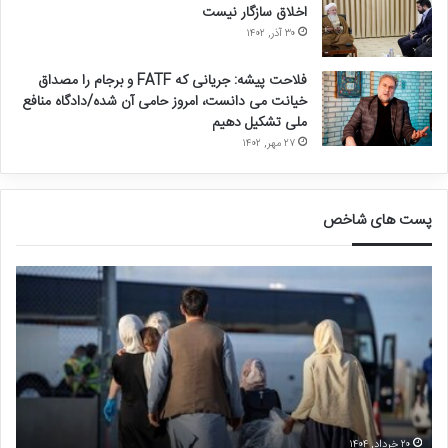
اخلاق سازگار نیست
۳۰ آذر, ۱۴۰۲
فلاحت پیشه: جریانی که FATF و برجام را مصداق
خیانت می دانست، امروز حامی آن شده/دادگاه منافع
ملی تشکیل دهیم
۲۷ مهر, ۱۴۰۲
پست های شاخص
ق
د
ا
ر
ل
خ
ی
و
ب
ا
ا
س
ف
ت
ج
غ
ل
ی
۲۰ خرداد, ۱۴۰۴