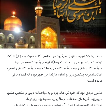
مبلغ نوشت: شهید مطهری میگوید در مجلسی که حضرت رضا(ع) شرکت
کرده‌اند ببینید یهودی به حضرت رضا(ع)چه می‌گوید؟! مسیحی چه
می‌گوید؟! زردشتی چه می‌گوید؟! مادی‌مسلک چه می‌گوید؟! حتی تعبیرات
اهانت‌آمیز به پیغمبر(ص) و اسلام دارند! این طور بوده که اسلام باقی
مانده است.
مأمون مردی بود که خودش عالم بود و به مباحثات دینی و مذهبی عشق
می‌ورزید. گروههای مختلف از مادّیین، مسیحیها، یهودیها،
صابئیها(ستاره‌پرستها) که در آن زمانها بودند، مجوسیها و زردشتیها و