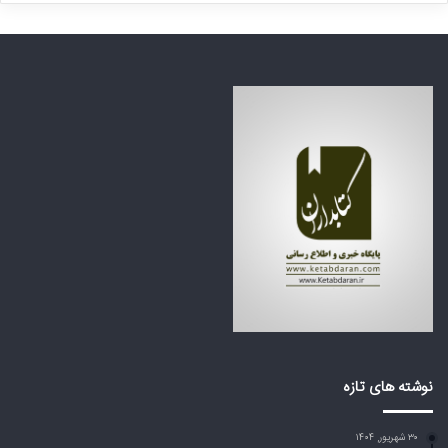
ا
ن
ی
ت
ن
ظ
ف
ر
ا
ه
ج
ک
ع
ش
ه
و
ب
ر
ز
ه
ر
ا
گ
ی
م
ع
ی‌
ر
ا
ب
ی
ی
س
ا
ت
ز
د
ت
نوشته های تازه
؟
ر
ا
۳۰ شهریور, ۱۴۰۴
م