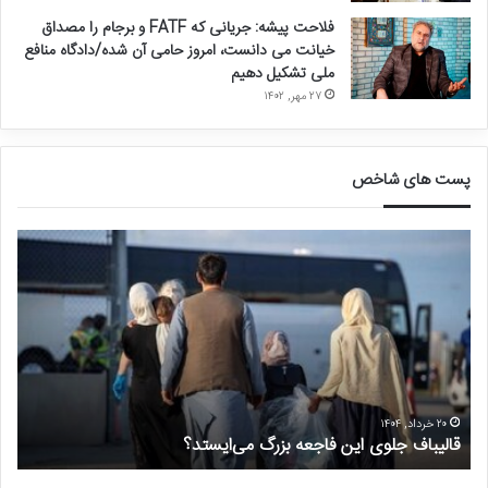
فلاحت پیشه: جریانی که FATF و برجام را مصداق
خیانت می دانست، امروز حامی آن شده/دادگاه منافع
ملی تشکیل دهیم
۲۷ مهر, ۱۴۰۲
پست های شاخص
ق
د
ا
ر
ل
خ
ی
و
ب
ا
ا
س
ف
ت
ج
غ
ل
ی
۲۰ خرداد, ۱۴۰۴
قالیباف جلوی این فاجعه بزرگ می‌ایستد؟
د
و
ر
ی
م