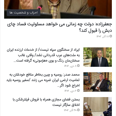
احزاب و شخصیت ها
جعفرزاده: دولت چه زمانی می خواهد مسئولیت فساد چای
دبش را قبول کند؟
۱۸ آذر, ۱۴۰۲
ایراد از سخنگوی سپاه نیست/ از خدمات ارزنده ایران
به ملت‌های عرب قدردانی نشد/ وقتی غالب
سخنان‌مان رنگ و بوی «هژمونی» گرفته است…
۸ دی, ۱۴۰۲
محمد صدر: روسیه و چین بخاطر منافع خودشان به
تمامیت ارضی ایران ضربه می زنند /سفیر روسیه باید
اخراج شود اگر…
۲ دی, ۱۴۰۲
بستن فضای مجازی همراه با فروش فیلترشکن با
اخلاق سازگار نیست
۳۰ آذر, ۱۴۰۲