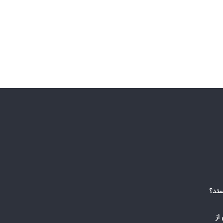
ستد؟
از