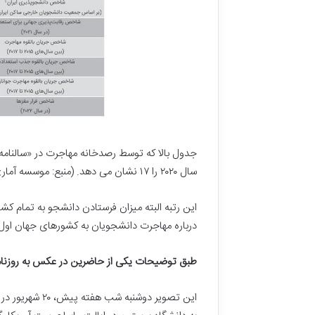
ج
م
ع
۷ خرداد, ۱۴۰۴
ه
امام جمعه اص
ا
تاریخی نمی‌خ
ص
ف
ه
ا
ن
:
ا
سال ۲۰۲۰ را ۱۷ نشان می دهد. (منبع: موسسه آماری یونسکو)
ی
ن
این رتبه البته میزان فرستادن دانشجو به تمام ک
ه
درباره مهاجرت دانشجویان به کشورهای جهان اول ب
م
ه
خ
طبق توضیحات یکی از حاضرین در عکس به روزنام
ا
ن
ه