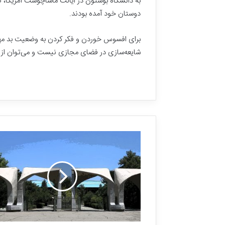
ت
ا
دوستان خود آمده بودند.
ر
ی
برای افسوس خوردن و فکر کردن به وضعیت بد مهاجر
خ
شایعه‌سازی در فضای مجازی نیست و می‌توان از آن
ی
ن
م
ی‌
خ
و
ا
ه
ی
م
!