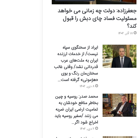
جعفرزاده: دولت چه زمانی می خواهد
مسئولیت فساد چای دبش را قبول
کند؟
۱۸ آذر, ۱۴۰۲
ایراد از سخنگوی سپاه
نیست/ از خدمات ارزنده
ایران به ملت‌های عرب
قدردانی نشد/ وقتی غالب
سخنان‌مان رنگ و بوی
«هژمونی» گرفته است…
۸ دی, ۱۴۰۲
محمد صدر: روسیه و چین
بخاطر منافع خودشان به
تمامیت ارضی ایران ضربه
می زنند /سفیر روسیه باید
اخراج شود اگر…
۲ دی, ۱۴۰۲