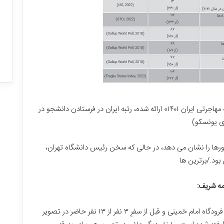
ت
ر
ی
ن
فهان: این همه خانه
ب
۳۰ شهریور, ۱۴۰۴
واهیم!
بزرگترین بازار مالی جهان
ا
ز
ا
ر
م
جدول بالا که توسط رصدخانه مهاجرت در «سالنامه مهاجرتی ایران ۱۴۰۱» ارائه شده، رتبه ایران در فرستادن دانشجو در
ا
ل
ی
ج
شورها را نشان می دهد، در حالی که سخن رئیس دانشگاه تهران،
ه
ود./برترین ها
ا
ن
ه شریف:
این تصویر دوشنبه شب هفته پیش، ۲۰ شهریور در فرودگاه امام خمینی و قبل از سفرِ ۳ نفر از ۱۳ نفر حاضر در تصویر