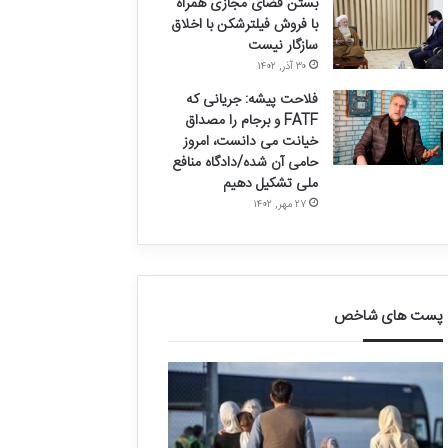
بستن فضای مجازی همراه
با فروش فیلترشکن با اخلاق
سازگار نیست
۳۰ آذر, ۱۴۰۲
فلاحت پیشه: جریانی که
FATF و برجام را مصداق
خیانت می دانست، امروز
حامی آن شده/دادگاه منافع
ملی تشکیل دهیم
۲۷ مهر, ۱۴۰۲
پست های شاخص
ق
د
ا
ر
ل
خ
ی
و