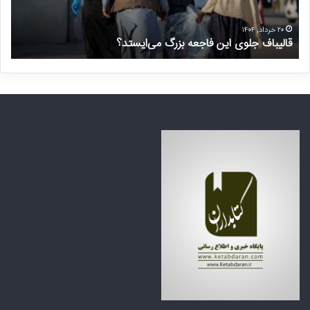
ف
ت
ج
غ
ل
ی
۲۰ خرداد, ۱۴۰۴
قالیباف جلوی این فاجعه بزرگ می‌ایستد؟
د
و
ر
ی
م
ا
ن
ی
ت
ن
ظ
ف
ر
ا
ه
ج
ک
ع
ش
ه
و
ب
ر
ز
ه
ر
ا
گ
ی
م
ع
ی‌
ر
ا
ب
ی
ی
س
ا