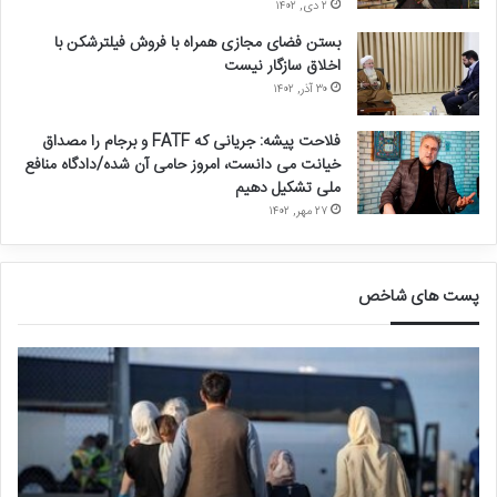
۲ دی, ۱۴۰۲
بستن فضای مجازی همراه با فروش فیلترشکن با
اخلاق سازگار نیست
۳۰ آذر, ۱۴۰۲
فلاحت پیشه: جریانی که FATF و برجام را مصداق
خیانت می دانست، امروز حامی آن شده/دادگاه منافع
ملی تشکیل دهیم
۲۷ مهر, ۱۴۰۲
پست های شاخص
ق
د
ا
ر
ل
خ
ی
و
ب
ا
ا
س