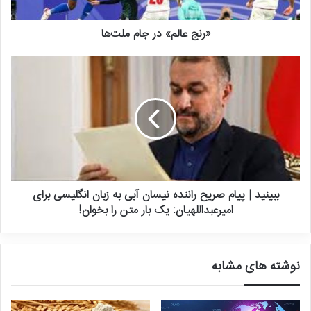
و عربی هستند و هر سال ممکن است مصرف و خرید یکی از این کشورها
«رنج عالم» در جام ملت‌ها
از ما بیشتر باشد.
این صادرکننده خشکبار، قیمت هر کیلو پسته صادراتی را بین ۷ تا ۸ دلار
اعلام کرد و گفت: از زمانی که بحث رفع تعهد ارزی پیش آمده، قیمت
پسته که در دنیا، ۸ و نیم تا ۹ دلار بوده، یک و نیم دلار افت پیدا کرده
است.
رییس هیات مدیره انجمن پسته ایران با بیان این که با وجود بحث رفع
تعد ارزی شرایط کار خیلی سخت شده و این موضوع مانع صادرات شده،
ببینید | پیام صریح راننده نیسان آبی به زبان انگلیسی برای
گفت: با این وضعیت صادرکننده‌ها دیگر نمی‌توانند کار کنند و از صادرات
امیرعبداللهیان: یک بار متن را بخوان!
بسیاری از محصولاتمان منصرف شده‌ایم. صادرکننده‌ای که سابق بر این بر
۵ کشور صادر می‌کرد الان به یک تا دو کشور و آن هم در حجم خیلی کم
صادرات دارد.
نوشته های مشابه
صالحی در پایان گفت: اگر مانع صادرات نشوند، امسال می‌توانیم یک و
نیم تا دو میلیارد ارزآوری از طریق صادرات پسته داشته باشیم.