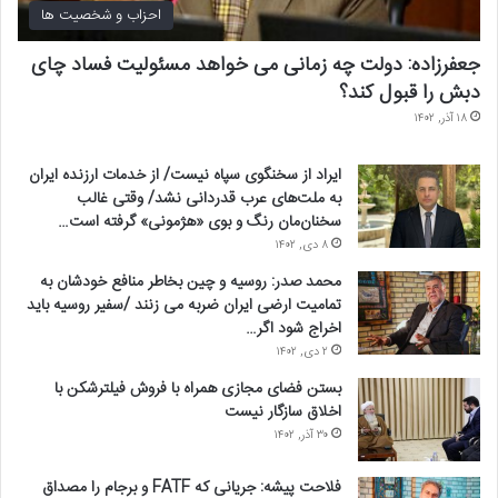
احزاب و شخصیت ها
جعفرزاده: دولت چه زمانی می خواهد مسئولیت فساد چای
دبش را قبول کند؟
۱۸ آذر, ۱۴۰۲
ایراد از سخنگوی سپاه نیست/ از خدمات ارزنده ایران
به ملت‌های عرب قدردانی نشد/ وقتی غالب
سخنان‌مان رنگ و بوی «هژمونی» گرفته است…
۸ دی, ۱۴۰۲
محمد صدر: روسیه و چین بخاطر منافع خودشان به
تمامیت ارضی ایران ضربه می زنند /سفیر روسیه باید
اخراج شود اگر…
۲ دی, ۱۴۰۲
بستن فضای مجازی همراه با فروش فیلترشکن با
اخلاق سازگار نیست
۳۰ آذر, ۱۴۰۲
فلاحت پیشه: جریانی که FATF و برجام را مصداق