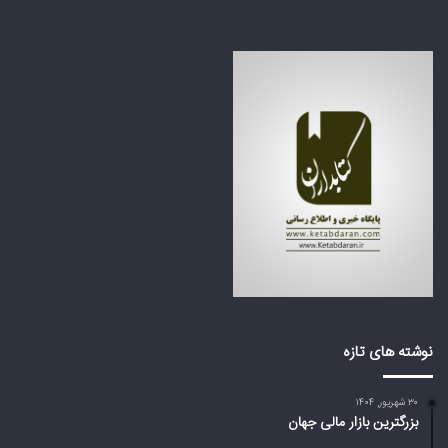
ن
ظ
ف
ر
ا
ه
ج
ک
ع
ش
ه
و
ب
ر
ز
ه
ر
ا
گ
ی
م
ع
ی‌
ر
ا
ب
ی
ی
س
ا
ت
ز
د
ت
نوشته های تازه
؟
ر
ا
۳۰ شهریور, ۱۴۰۴
م
بزرگترین بازار مالی جهان
پ