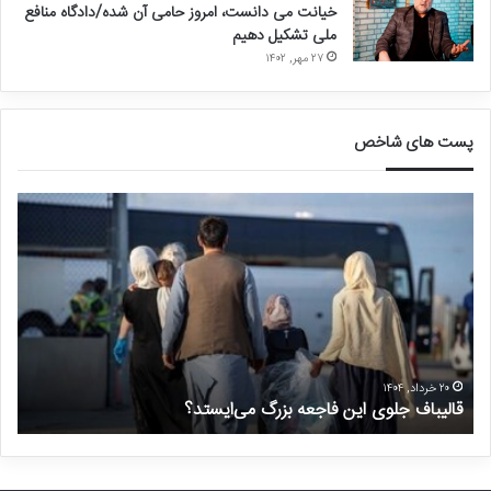
خیانت می دانست، امروز حامی آن شده/دادگاه منافع
ملی تشکیل دهیم
۲۷ مهر, ۱۴۰۲
پست های شاخص
ق
د
ا
ر
ل
خ
ی
و
ب
ا
ا
س
ف
ت
ج
غ
ل
ی
۲۰ خرداد, ۱۴۰۴
قالیباف جلوی این فاجعه بزرگ می‌ایستد؟
د
و
ر
ی
م
ا
ن
ی
ت