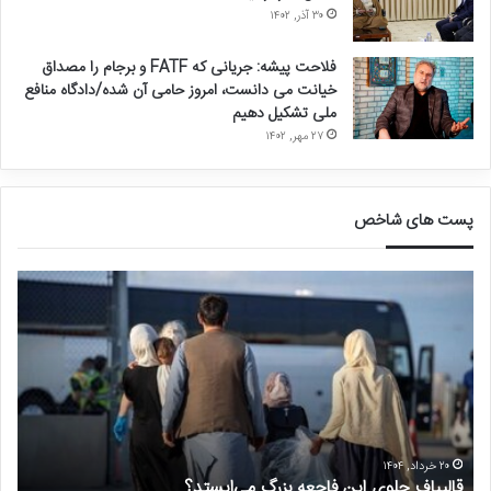
۳۰ آذر, ۱۴۰۲
فلاحت پیشه: جریانی که FATF و برجام را مصداق
خیانت می دانست، امروز حامی آن شده/دادگاه منافع
ملی تشکیل دهیم
۲۷ مهر, ۱۴۰۲
پست های شاخص
ق
د
ا
ر
ل
خ
ی
و
ب
ا
ا
س
ف
ت
ج
غ
ل
ی
۲۰ خرداد, ۱۴۰۴
قالیباف جلوی این فاجعه بزرگ می‌ایستد؟
د
و
ر