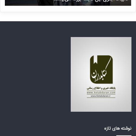
ی
م
ا
ن
ی
ت
ن
ظ
ف
ر
ا
ه
ج
ک
ع
ش
ه
و
ب
ر
ز
ه
ر
ا
گ
ی
م
ع
ی‌
ر
ا
ب
ی
ی
س
ا
ت
ز
د
ت
نوشته های تازه
؟
ر