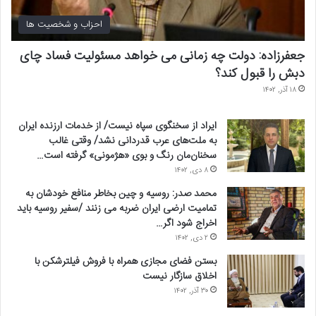
احزاب و شخصیت ها
جعفرزاده: دولت چه زمانی می خواهد مسئولیت فساد چای
دبش را قبول کند؟
۱۸ آذر, ۱۴۰۲
ایراد از سخنگوی سپاه نیست/ از خدمات ارزنده ایران
به ملت‌های عرب قدردانی نشد/ وقتی غالب
سخنان‌مان رنگ و بوی «هژمونی» گرفته است…
۸ دی, ۱۴۰۲
محمد صدر: روسیه و چین بخاطر منافع خودشان به
تمامیت ارضی ایران ضربه می زنند /سفیر روسیه باید
اخراج شود اگر…
۲ دی, ۱۴۰۲
بستن فضای مجازی همراه با فروش فیلترشکن با
اخلاق سازگار نیست
۳۰ آذر, ۱۴۰۲