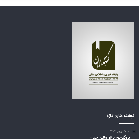
ی
ت
ن
ظ
ف
ر
ا
ه
ج
ک
ع
ش
ه
و
ب
ر
ز
ه
ر
ا
گ
ی
م
ع
ی‌
ر
ا
ب
ی
ی
س
ا
ت
ز
د
ت
نوشته های تازه
؟
ر
ا
۳۰ شهریور, ۱۴۰۴
م
بزرگترین بازار مالی جهان