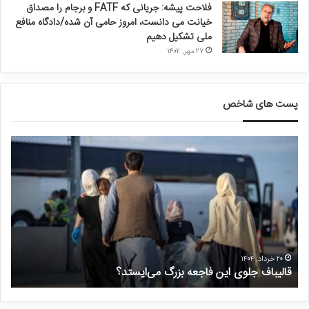
فلاحت پیشه: جریانی که FATF و برجام را مصداق
خیانت می دانست، امروز حامی آن شده/دادگاه منافع
ملی تشکیل دهیم
۲۷ مهر, ۱۴۰۲
پست های شاخص
ق
د
ا
ر
ل
خ
ی
و
ب
ا
ا
س
ف
ت
ج
غ
ل
ی
۲۰ خرداد, ۱۴۰۴
قالیباف جلوی این فاجعه بزرگ می‌ایستد؟
د
و
ر
ی
م
ا
ن