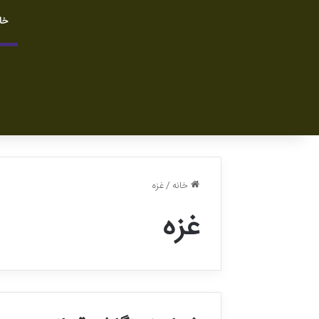
خا
خانه
/
غزه
غزه