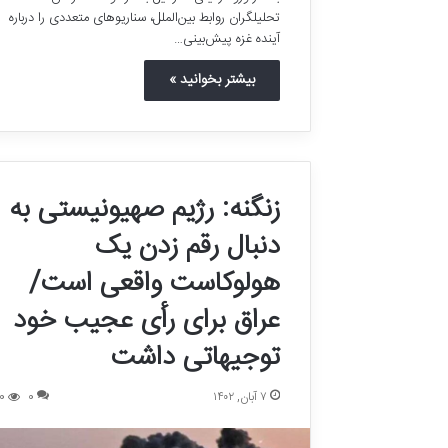
تحلیلگران روابط بین‌الملل، سناریوهای متعددی را درباره
آینده غزه پیش‌بینی…
بیشتر بخوانید »
زنگنه: رژیم صهیونیستی به
دنبال رقم زدن یک
هولوکاست واقعی است/
عراق برای رأی عجیب خود
توجیهاتی داشت
۷ آبان, ۱۴۰۲
0
0