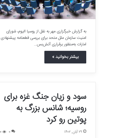
ج
م
ع
۷ خرداد, ۱۴۰۴
ه
امام جمعه اص
ا
به گزارش خبرگزاری مهر به نقل از روسیا الیوم، شورای
تاریخی نمی‌خ
ص
امنیت سازمان ملل متحد برای بررسی قطعنامه پیشنهادی
ف
امارات به‌منظور برقراری آتش‌بس…
ه
ا
بیشتر بخوانید »
ن
:
ا
ی
ن
ه
سود و زیان جنگ غزه برای
م
روسیه؛ شانس بزرگ به
ه
خ
پوتین رو کرد
ا
ن
ه
۲۹ آبان, ۱۴۰۲
0
0