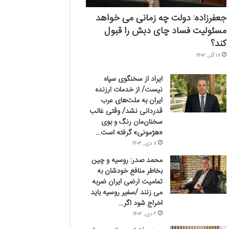
جعفرزاده: دولت چه زمانی می خواهد
مسئولیت فساد چای دبش را قبول
کند؟
۱۸ آذر, ۱۴۰۲
ایراد از سخنگوی سپاه
نیست/ از خدمات ارزنده
ایران به ملت‌های عرب
قدردانی نشد/ وقتی غالب
سخنان‌مان رنگ و بوی
«هژمونی» گرفته است…
۸ دی, ۱۴۰۲
محمد صدر: روسیه و چین
بخاطر منافع خودشان به
تمامیت ارضی ایران ضربه
می زنند /سفیر روسیه باید
اخراج شود اگر…
۲ دی, ۱۴۰۲