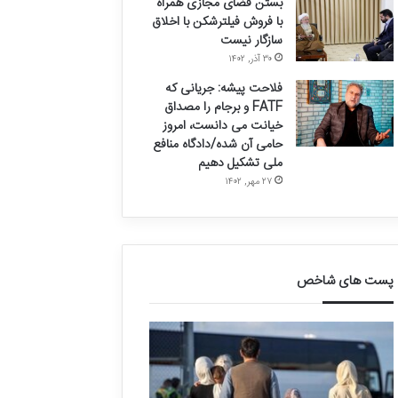
بستن فضای مجازی همراه
با فروش فیلترشکن با اخلاق
سازگار نیست
۳۰ آذر, ۱۴۰۲
فلاحت پیشه: جریانی که
FATF و برجام را مصداق
خیانت می دانست، امروز
حامی آن شده/دادگاه منافع
ملی تشکیل دهیم
۲۷ مهر, ۱۴۰۲
پست های شاخص
ق
د
ا
ر
ل
خ
ی
و