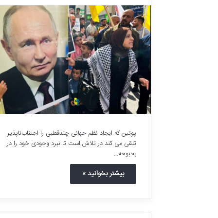
ت
ا
ر
ی
خ
ی
ن
م
ی‌
خ
و
ا
ه
پوتین که ایجاد نظم جهانی چندقطبی را اجتناب‌ناپذیر
ی
تلقی می کند در تلاش است تا نبرد وجودی خود را در
م
بحبوحه…
!
بیشتر بخوانید »