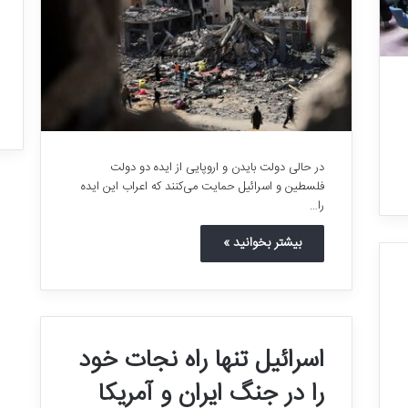
ت
ر
ی
ن
فهان: این همه خانه
ب
۳۰ شهریور, ۱۴۰۴
واهیم!
بزرگترین بازار مالی جهان
ا
ز
ا
ر
در حالی دولت بایدن و اروپایی از ایده دو دولت
م
فلسطین و اسرائیل حمایت می‌کنند که اعراب این ایده
ا
را…
ل
ی
بیشتر بخوانید »
ج
ه
ا
ن
اسرائیل تنها راه نجات خود
را در جنگ ایران و آمریکا