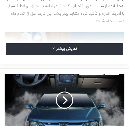
به‌جامانده از سالیان دور را اجرایی کنید.او در ادامه به احیای روابط کنسولی
با آمریکا اشاره و تأکید کرده «شاید بهتر باشد این کارها قبل از اتمام ماه
عسل انجام شود».
نمایش بیشتر
غضنفری که سابقه وزارت در دولت محمود احمدی‌نژاد را هم دارد، توصیهٔ
خود را «یک کار کوچک در حوزه سیاست خارجی» خوانده و حمله به