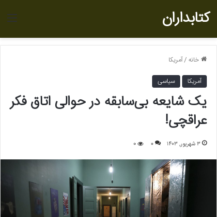
کتابداران
منو
خانه
/
آمریکا
آمریکا
سیاسی
یک شایعه بی‌سابقه در حوالی اتاق فکر
عراقچی!
۳ شهریور, ۱۴۰۳
0
0