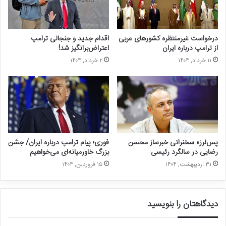
شد، هر روز صبح به مدت ۱۰ سال در جلوی آن سفارت بیانیه‌ای را در
عذرخواهی از مردم ایران قرائت می‌کرد و یک ساعت هم خیابان‌های اطراف
سفارت را جارو می‌زد.»
درخواست غیرمنتظره کشورهای عربی
اقدام جدید و جنجالی ترامپ
از ترامپ درباره ایران
اعتراض‌برانگیز شد!
۱۱ خرداد, ۱۴۰۴
۲ خرداد, ۱۴۰۴
پس‌لرزه سخنرانی خبرساز محسن
فوری؛ پیام ترامپ درباره ایران/ جشن
رضایی در سالگرد رئیسی
بزرگ خاورمیانه‌ای می‌خواهیم
۳۱ اردیبهشت, ۱۴۰۴
۱۵ فروردین, ۱۴۰۴
حمله به سفارت آمریکا در آبان ۱۳۵۸ رویداد بی‌سابقه‌ای بود، اما در دوران
دیدگاهتان را بنویسید
ریاست‌جمهوری محمود احمدی‌نژاد که خود غضنفری نیز وزیر صمت بود،
گروه نزدیک به رئیس دولت بهار به سفارت انگلیس در تهران حمله