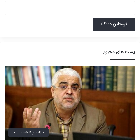
مینو خالقی
، فعال سیاسی نزدیک به اصلاح طلبان هم توئیت زد: مواضع
چند روز اخیر عراقچی در قامت وزیر خارجه درباره احیای توافق برجام و
درخواست احیای روابط دیپلماتیک با آمریکا از سوی غضنفری شاید نوعی
تغییر ریل احتمالی در دولت پزشکیان و آینده ایران باشد.
پیمان مولوی
، تحلیلگر اقتصادی هم نظر داده است: پیشنهاد بازگشایی
پست های محبوب
کنسولگری آمریکا در تهران توسط وزیر سابق و رئیس فعلی صندوق توسعه
ملی خبر کم اهمیتی نیست اما احتمال اینکه یک گمانه‌زنی موقت بدون
پشتوانه باشد هم کم نیست. باید منتظر آینده بود.
احزاب و شخصیت ها