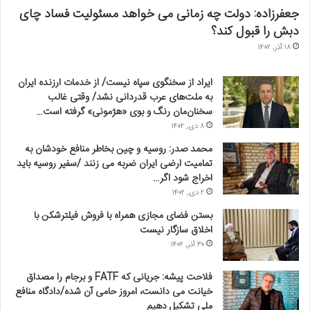
جعفرزاده: دولت چه زمانی می خواهد مسئولیت فساد چای
دبش را قبول کند؟
۱۸ آذر, ۱۴۰۲
ایراد از سخنگوی سپاه نیست/ از خدمات ارزنده ایران
به ملت‌های عرب قدردانی نشد/ وقتی غالب
سخنان‌مان رنگ و بوی «هژمونی» گرفته است…
۸ دی, ۱۴۰۲
محمد صدر: روسیه و چین بخاطر منافع خودشان به
تمامیت ارضی ایران ضربه می زنند /سفیر روسیه باید
اخراج شود اگر…
۲ دی, ۱۴۰۲
بستن فضای مجازی همراه با فروش فیلترشکن با
اخلاق سازگار نیست
۳۰ آذر, ۱۴۰۲
فلاحت پیشه: جریانی که FATF و برجام را مصداق
خیانت می دانست، امروز حامی آن شده/دادگاه منافع
ملی تشکیل دهیم