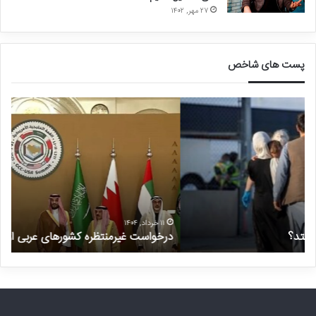
۲۷ مهر, ۱۴۰۲
پست های شاخص
د
و
ر
ض
خ
ع
و
ی
ا
ت
س
ن
ت
گ
غ
ر
ی
ا
۱۱ خرداد, ۱۴۰۴
درخواست غیرمنتظره کشورهای عربی از ترامپ درباره ایران
و
ر
ن‌
م
ک
ن
ن
ت
ن
ظ
د
ر
ه