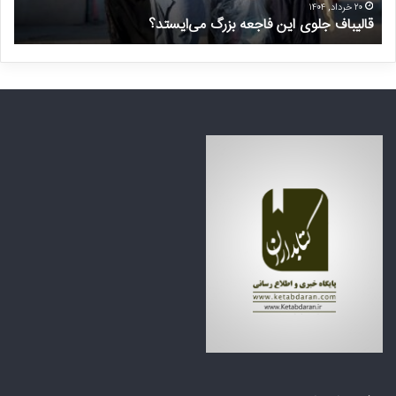
ل
ی
۲۰ خرداد, ۱۴۰۴
قالیباف جلوی این فاجعه بزرگ می‌ایستد؟
د
و
ر
ی
م
ا
ن
ی
ت
ن
ظ
ف
ر
ا
ه
ج
ک
ع
ش
ه
و
ب
ر
ز
ه
ر
ا
گ
ی
م
ع
ی‌
ر
ا
ب
ی
ی
س
ا
ت
ز