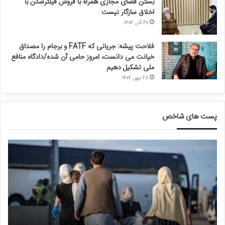
بستن فضای مجازی همراه با فروش فیلترشکن با
اخلاق سازگار نیست
۳۰ آذر, ۱۴۰۲
فلاحت پیشه: جریانی که FATF و برجام را مصداق
خیانت می دانست، امروز حامی آن شده/دادگاه منافع
ملی تشکیل دهیم
۲۷ مهر, ۱۴۰۲
پست های شاخص
ق
د
ا
ر
ل
خ
ی
و
ب
ا
ا
س
ف
ت
ج
غ