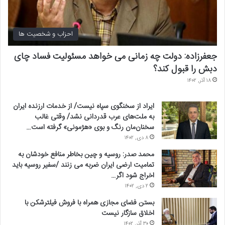
احزاب و شخصیت ها
جعفرزاده: دولت چه زمانی می خواهد مسئولیت فساد چای
دبش را قبول کند؟
۱۸ آذر, ۱۴۰۲
ایراد از سخنگوی سپاه نیست/ از خدمات ارزنده ایران
به ملت‌های عرب قدردانی نشد/ وقتی غالب
بازار داغ سوءاستفاده
سخنان‌مان رنگ و بوی «هژمونی» گرفته است…
۸ دی, ۱۴۰۲
هزینه‌های زیبایی، از جمله بوتاکس، پرکننده‌های پوستی و ابزارهای پیلینگ
محمد صدر: روسیه و چین بخاطر منافع خودشان به
و البته جراحی پلاستیک بسیار بالاست و همه افراد نمی‌توانند به‌راحتی و
تمامیت ارضی ایران ضربه می زنند /سفیر روسیه باید
اخراج شود اگر…
بدون دغدغه از پس هزینه‌های سرسام‌آور آن برآیند. بنابراین به سراغ مراکز
۲ دی, ۱۴۰۲
ارزان‌ می‌روند. اینگونه مراکز عمدتا از افراد متخصص و با تجربه برای
کارهای زیبایی استفاده نمی‌کنند و بیش از خدمات‌رسانی به دنبال پول
بستن فضای مجازی همراه با فروش فیلترشکن با
اخلاق سازگار نیست
هستند و معمولا سلامت مشتریان خود را به خطر می‌اندازند.
۳۰ آذر, ۱۴۰۲