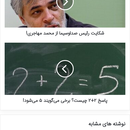
بیشتر به سراغ جراحی‌های زیبایی می‌روند و در عین حال این افراد از
اپلیکیشن‌های خاصی مثل اسنپ‌چت، بیش از اپلیکیشن‌های دیگر
استفاده می‌کنند.
شکایت رئیس صداوسیما از محمد مهاجری!
ایران هم از این موضوع مستثنی نیست، همان‌طور که علیرضا صابری، دبیر
انجمن علمی جراحان پلاستیک و زیبایی ایران در گفت‌وگو
با
خبرآنلاین
این مساله را تایید می‌کند: «امروز سیل عظیمی از مراجعه
کننده داریم که اصلاً نیاز به جراحی زیبایی ندارند. از هر ۱۰۰ نفر مراجعه
کننده ۳۰ نفر آن‌ها به عمل نیاز دارند، ۳۰ نفر دیگر واقعاً نیازی به عمل
ندارند، اما به‌دلیل مسائلی مانند مد روز یا مواردی مانند چشم و هم‌چشمی
خواستار عمل زیبایی بینی هستند، ۴۰ درصد باقی مانده هم کسانی هستند
که هم می‌توانند عمل کنند و هم می‌توانند عمل نکنند بنابراین سلیقه
خودشان برمی‌گردد.»
پاسخ ۲+۲ چیست؟ برخی می‌گویند ۵ می‌شود!
جالب است بدانید که برعکس تصور غالب،‌ مدت‌هاست که توجه به ظاهر
مورد اقبال مردان هم قرار گرفته است، صابری با تایید این موضوع
نوشته های مشابه
می‌گوید: «نسبت به ده سال گذشته مراجعه مردها برای انجام جراحی