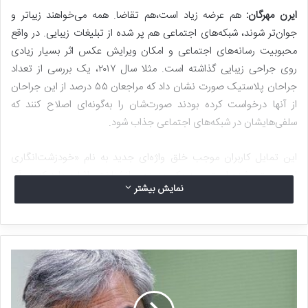
ایرن مهرگان:
هم عرضه زیاد است،‌هم تقاضا. همه می‌خواهند زیباتر و
جوان‌تر شوند،‌ شبکه‌های اجتماعی هم پر شده از تبلیغات زیبایی. در واقع
محبوبیت رسانه‌های اجتماعی و امکان ویرایش عکس اثر بسیار زیادی
روی جراحی زیبایی گذاشته است. مثلا سال ۲۰۱۷، یک بررسی از تعداد
جراحان پلاستیک صورت نشان داد که مراجعان ۵۵ درصد از این جراحان
از آنها درخواست کرده‌ بودند صورت‌شان را به‌گونه‌ای اصلاح کنند که
سلفی‌هایشان در شبکه‌های اجتماعی جذاب شود.
این تمایل کاربران موجب خلق واژه‌ای جدید به نام «خودزشت‌انگاری
اسنپ‌چت» شده است و به یک پدیده روانشناختی اشاره دارد که در آن
نمایش بیشتر
داوطلبان جراحی زیبایی با استفاده از فیلترهای نرم‌افزارهای شبکه
اجتماعی، ظاهر دلخواه‌شان را درست کرده و سپس آن عکس را نزد جراح
پلاستیک برده و از او می‌خواهند چهره‌شان را بنابر عکسی که از خود آماده
کرده‌اند تغییر دهند.
اخیرا محققان در بررسی‌های خود روی ۲۵۲ داوطلب دریافتند که هر چه
افراد، به‌ویژه جوانان، با شبکه‌های اجتماعی بیشتر سر و کار داشته باشند،