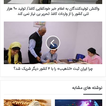
دست رفته، صدمات کار محدود و صدمات درمانی است. TRIFR کم و رو
به کاهش یک علامت مثبت است.
واکنش تولیدکنندگان به اعلام خبر خودکفایی کاغذ/ تولید ۹۰ هزار
تنی کشور را از واردات کاغذ تحریر بی نیاز نمی کند
تعداد حوادث:
همه حوادث معدن باید اندازه‌گیری شود. هدف از این
شاخص، صفر شدن مرگ و میر ایده آل است. هر گونه مرگ و میر مستلزم
بررسی علت و اقدامات پیشگیری است.
نرخ آموزش ایمنی:
درصد کارگرانی که آموزش ایمنی منظم دریافت می کنند
باید به ۱۰۰٪ نزدیک شود. آموزش ناکافی یکی از دلایل اصلی آسیب های
معدن است.
چرا ایران ثبت «تذهیب» را با ۴ کشور دیگر شریک شد؟
دفعات بازرسی ایمنی:
بازرسی ها و ممیزی های ایمنی منظم باید انجام
شود و برای شناسایی ،خطرات باید ردیابی شود. بازرسی‌ها باید کل عملیات
استخراج از جمله تجهیزات، فرآیندها و رفتار را پوشش دهد.
نوشته های مشابه
نرخ جلسات ایمنی:
جلسات ایمنی منظم به کارگران و مدیریت اجازه
می‌دهد تا در مورد خطرات و کنترل‌ها ارتباط برقرار کنند. نرخ حضور در