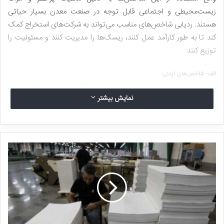
زیست‌محیطی و اجتماعی قابل توجه در صنعت معدن بسیار حیاتی
هستند. ردیابی شاخص‌های مناسب می‌تواند به شرکت‌های استخراج کمک
کند تا به طور کارآمد عمل کنند، ریسک‌ها را مدیریت کنند و مسئولیت را
توزیع کنند.
الف- شاخص‌های ایمنی
ایمنی در معدن بسیار مهم است، جایی که کارگران روزانه با خطرات شغلی
نمایش بیشتر
زیادی روبرو هستند. ردیابی شاخص‌های ایمنی شرکت‌ها را قادر می‌سازد تا
ریسک‌ها را شناسایی ، اقدامات کنترلی را اعمال کنند و اثربخشی آنها را رصد
کنند. برخی از KPIهای ایمنی مهم عبارتند از:
نرخ فرکانس آسیب زمان از دست رفته
(LTIFR)
(1) میزان صدمات ناشی
از زمان ازدست‌رفته در هر میلیون ساعت کار. LTIFR کم و رو به کاهش
نشان‌دهنده بهبود ایمنی است.
نرخ فرکانس حوادث ثبت شده کل
(TRIFR)
(2) میزان حوادث قابل ثبت
در هر میلیون ساعت کار. صدمات قابل ثبت شامل تلفات، خسارات زمان از