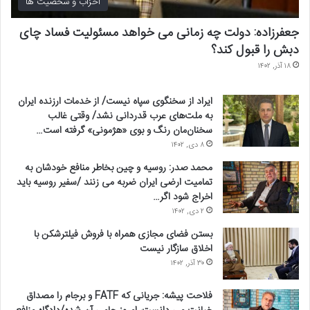
احزاب و شخصیت ها
رعایت مجوزها:
پایبندی به مجوزها و مقررات زیست محیطی باید به ۱۰۰٪
نزدیک شود. تخلفات نشان دهنده تأثیرات کنترل‌نشده است.
جعفرزاده: دولت چه زمانی می خواهد مسئولیت فساد چای
دبش را قبول کند؟
شدت انرژی:
کل انرژی مصرف شده در هر تن / اونس محصول. شدت
۱۸ آذر, ۱۴۰۲
انرژی کمتر باعث کاهش هزینه ها و انتشار گازهای گلخانه ای می شود.
ایراد از سخنگوی سپاه نیست/ از خدمات ارزنده ایران
به ملت‌های عرب قدردانی نشد/ وقتی غالب
انتشار گازهای گلخانه ای:
کل انتشار گازهای گلخانه ای ناشی از فعالیت
سخنان‌مان رنگ و بوی «هژمونی» گرفته است…
های معدنی و مصرف برق. ممیزی انتشار به ابتکارات کاهش کمک می
۸ دی, ۱۴۰۲
کند.
محمد صدر: روسیه و چین بخاطر منافع خودشان به
تمامیت ارضی ایران ضربه می زنند /سفیر روسیه باید
مصرف آب:
مقدار مصرف شده در هر تن / اونس محصول. حفظ آب به
اخراج شود اگر…
ویژه در مناطق مستعد خشکسالی حیاتی است.
۲ دی, ۱۴۰۲
بستن فضای مجازی همراه با فروش فیلترشکن با
نرخ
های احیا:
درصد زمین های دست خورده که با موفقیت بازسازی شده
اخلاق سازگار نیست
اند نشان دهنده پیشرفت بازسازی است. توانبخشی باید در اسرع وقت
۳۰ آذر, ۱۴۰۲
آغاز شود.
فلاحت پیشه: جریانی که FATF و برجام را مصداق