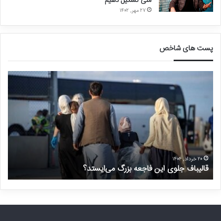
ملی تشکیل دهیم
۲۷ مهر, ۱۴۰۲
پست های شاخص
ق
د
ا
ر
ل
خ
ی
و
ب
ا
ا
س
ف
ت
ج
غ
ل
ی
۲۰ خرداد, ۱۴۰۴
قالیباف جلوی این فاجعه بزرگ می‌ایستد؟
د
و
ر
ی
م
ا
ن
ی
ت
ن
ظ