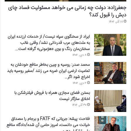
جعفرزاده: دولت چه زمانی می خواهد مسئولیت فساد چای
دبش را قبول کند؟
۱۸ آذر, ۱۴۰۲
ایراد از سخنگوی سپاه نیست/ از خدمات ارزنده ایران
به ملت‌های عرب قدردانی نشد/ وقتی غالب
سخنان‌مان رنگ و بوی «هژمونی» گرفته است…
۸ دی, ۱۴۰۲
محمد صدر: روسیه و چین بخاطر منافع خودشان به
تمامیت ارضی ایران ضربه می زنند /سفیر روسیه باید
اخراج شود اگر…
۲ دی, ۱۴۰۲
بستن فضای مجازی همراه با فروش فیلترشکن با
اخلاق سازگار نیست
۳۰ آذر, ۱۴۰۲
فلاحت پیشه: جریانی که FATF و برجام را مصداق
خیانت می دانست، امروز حامی آن شده/دادگاه منافع