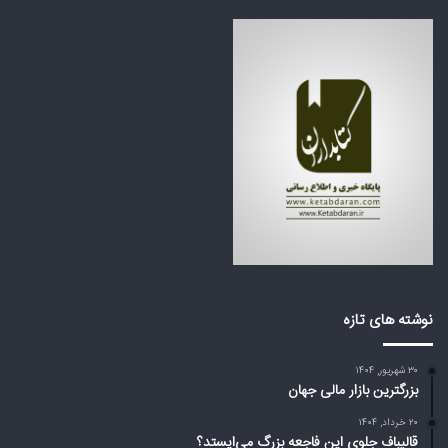
ف
ر
ا
ه
ج
ک
ع
ش
ه
و
ب
ر
ز
ه
ر
ا
گ
ی
م
ع
ی‌
ر
ا
ب
ی
ی
س
ا
ت
ز
د
ت
نوشته های تازه
؟
ر
ا
۳۰ شهریور, ۱۴۰۴
م
بزرگترین بازار مالی جهان
پ
د
۲۰ خرداد, ۱۴۰۴
ر
قالیباف جلوی این فاجعه بزرگ می‌ایستد؟