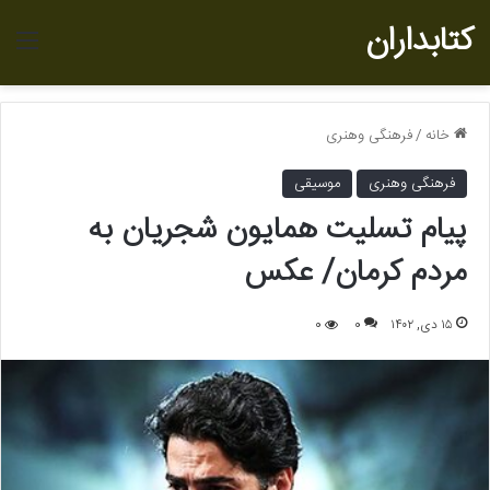
کتابداران
منو
خانه
/
فرهنگی وهنری
فرهنگی وهنری
موسیقی
پیام تسلیت همایون شجریان به
مردم کرمان/ عکس
۱۵ دی, ۱۴۰۲
0
0