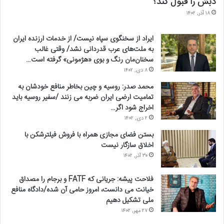
دبش را قبول کند؟
۱۸ آذر, ۱۴۰۲
ایراد از سخنگوی سپاه نیست/ از خدمات ارزنده ایران
به ملت‌های عرب قدردانی نشد/ وقتی غالب
سخنان‌مان رنگ و بوی «هژمونی» گرفته است…
۸ دی, ۱۴۰۲
محمد صدر: روسیه و چین بخاطر منافع خودشان به
تمامیت ارضی ایران ضربه می زنند /سفیر روسیه باید
اخراج شود اگر…
۲ دی, ۱۴۰۲
بستن فضای مجازی همراه با فروش فیلترشکن با
اخلاق سازگار نیست
۳۰ آذر, ۱۴۰۲
فلاحت پیشه: جریانی که FATF و برجام را مصداق
خیانت می دانست، امروز حامی آن شده/دادگاه منافع
ملی تشکیل دهیم
۲۷ مهر, ۱۴۰۲