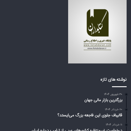
ع
ش
ه
و
ب
ر
ز
ه
ر
ا
گ
ی
م
ع
ی‌
ر
ا
ب
ی
ی
س
ا
ت
ز
د
ت
نوشته های تازه
؟
ر
ا
۳۰ شهریور, ۱۴۰۴
م
بزرگترین بازار مالی جهان
پ
د
۲۰ خرداد, ۱۴۰۴
ر
قالیباف جلوی این فاجعه بزرگ می‌ایستد؟
ب
۱۱ خرداد, ۱۴۰۴
ا
درخواست غیرمنتظره کشورهای عربی از ترامپ درباره ایران