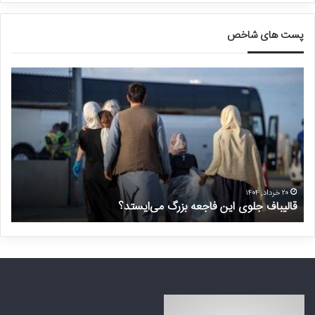
پست های شاخص
ق
د
ا
ر
ل
خ
ی
و
ب
ا
ا
س
ف
ت
ج
غ
ل
ی
۲۰ خرداد, ۱۴۰۴
قالیباف جلوی این فاجعه بزرگ می‌ایستد؟
د
و
ر
ی
م
ا
ن
ی
ت
ن
ظ
ف
ر
ا
ه
ج
ک