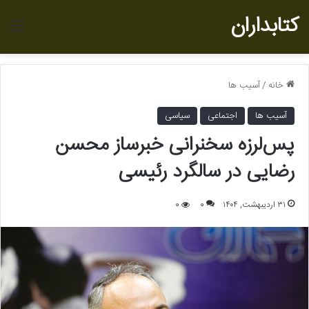
کتابداران
منو
خانه
/
آسیب ها
آسیب ها
اجتماعی
سیاسی
پس‌لرزه سخنرانی خبرساز محسن
رضایی در سالگرد رئیسی
۳۱ اردیبهشت, ۱۴۰۴
0
0