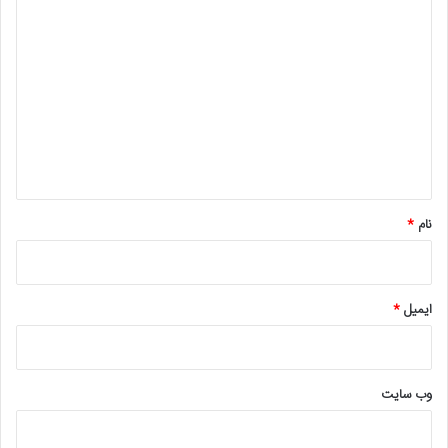
د
ی
د
گ
ا
ه
*
نام
*
ایمیل
*
وب‌ سایت