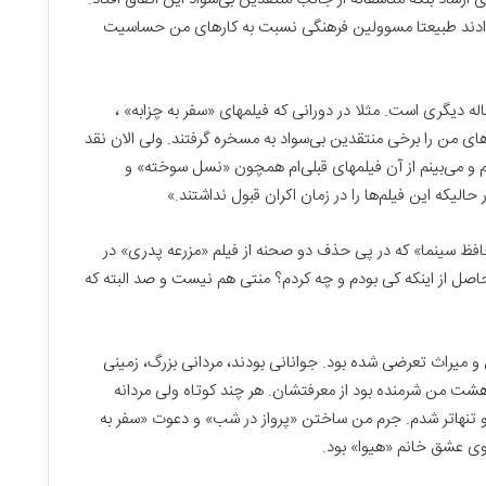
 دادند طبیعتا مسوولین فرهنگی نسبت به کارهای من حساسیت
له دیگری است. مثلا در دورانی که فیلمهای «سفر به چزابه» ،
ای من را برخی منتقدین بی‌سواد به مسخره گرفتند. ولی الان نقد
نم و می‌بینم از آن فیلمهای قبلی‌ام همچون «نسل سوخته» و
ر حالیکه این فیلم‌ها را در زمان اکران قبول نداشتند.»
فظ سینما
» که در پی حذف دو صحنه از فیلم «مزرعه پدری» در
 چه حاصل از اینکه کی بودم و چه‌ کردم؟ منتی هم نیست و صد البته که
 و میراث تعرضی شده بود. جوانانی بودند، مردانی بزرگ، زمینی
ت من شرمنده بود از معرفتشان. هر چند کوتاه ولی مردانه
و تنهاتر شدم. جرم من ساختن «پرواز در شب» و دعوت «سفر به
نوی عشق خانم «هیوا» بود.