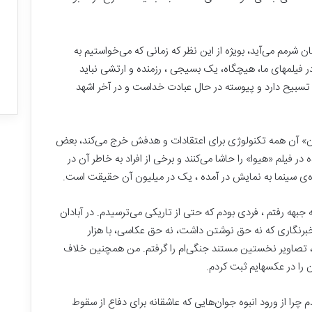
ت
ر
ی
ن
ن شرمم می‌آید، بویژه از این نظر که زمانی که می‌خواستیم به
فهان: این همه خانه
ب
۳۰ شهریور, ۱۴۰۴
 فیلمهای ما، هیچگاه، یک بسیجی ، رزمنده و ارتشی نباید
واهیم!
بزرگترین بازار مالی جهان
ا
 تسبیح ‌دارد و پیوسته در حال عبادت خداست و در آخر اشهد
ز
ا
ر
م
یان» آن همه تکنولوژی برای اعتقادات و هدفش خرج می‌کند، بعض
ا
ر فیلم «هیوا» را حاشا می‌کنند و برخی از افراد به خاطر آن در
ل
رده‌ی سینما به نمایش در آمده ، یک در میلیون آن حقیقت است.
ی
ج
ه
بهه رفتم ، فردی بودم که حتی از تاریکی می‌ترسیدم. در آبادان
ا
خبرنگاری که نه حق نوشتن داشت، نه حق عکاسی، با هزار
ن
ر، تصاویر نخستین مستند جنگی‌ام را گرفتم. من همچنین خلاف
را در عکسهایم ثبت کردم.
چرا از ورود انبوه جوان‌هایی که عاشقانه برای دفاع از سقوط