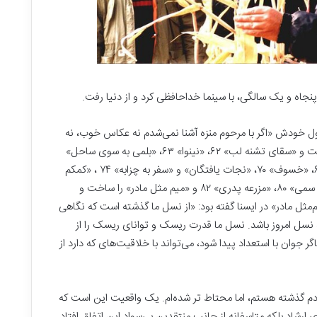
حسین منزه که به قول خودش «اگر با مرحوم منزه آشنا نمی‌شدم نه عکاس خوب، نه
مستندساز جنگ و نه اصلا فیلم‌ساز می‌شدم.» ساخت و «سقای تشنه لب» ۶۲، «نینوا» ۶۳، «بلمی به سوی ساحل»
۶۴ ، «پرواز در شب» ۶۵ ، «افق» ۶۶ ، «مجنون» ۶۸، «خسوف» ۷۰، «نجات یافتگان» و «سفر به چزابه» ۷۴ ، «کمکم
کن» ۷۶ ، «هیوا» ۷۷ ، «نسل سوخته» ۷۸ ، «قارچ سمی» ۸۰، «مزرعه پدری» ۸۲ و «میم مثل مادر» را ساخت و
مثل مادر» در ایسنا گفته بود: «از نسل ما گذشته است که نگاهی
ه نسل امروز باشد. نسل ما قدرت ریسک و توانای ریسک را از
جوان با استعداد پیدا شود، می‌تواند با خلاقیت‌های که دارد از
م گذشته هستم، اما محتاط‌ تر شده‌ام. یک واقعیت این است که
ارشاد بلکه متاسفانه از جانب منتقدین بی‌سواد این اتفاق افتاد.