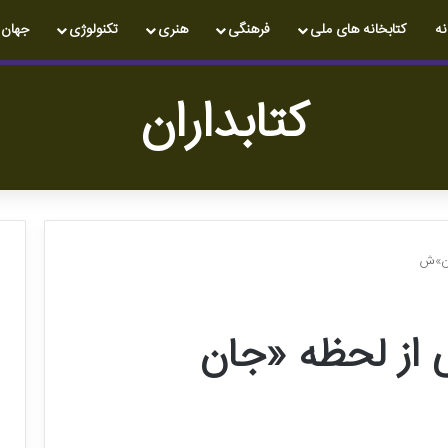
نه
کتابخانه های ملی
فرهنگی
هنری
تکنولوژی
جهان
کتابداران
ادن»ش
تی از لحظه «جان