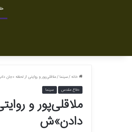
خا
خانه
/
سینما
/
ملاقلی‌پور و روایتی از لحظه «جان د
دفاع مقدس
سینما
ملاقلی‌پور و روای
دادن»ش