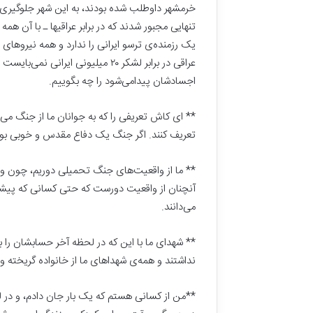
ت
خرمشهر داوطلب شده بودند، به این شهر جلوگیری ک
ا
تنهایی مجبور شدند که در برابر عراقیها ـ با آن ه
ر
ی
خ
عراقی در برابر لشکر ۲۰ میلیونی ای
ی
اجسادشان پیدامی‌شود را چه بگوییم.
ن
م
** ای کاش تعریفی را که به جوانان ما از جنگ می‌د
ی‌
خ
تعریف کنند. اگر جنگ یک دفاع مقدس و خوبی بود 
و
ا
** ما از واقعیت‌های جنگ تحمیلی دوریم، چون و
ه
آنچنان از واقعیت دورست که حتی کسانی که پیشینه
ی
م
می‌دانند.
!
** شهدای ما با این که در لحظه آخر حسابشان را 
نداشتند و همه‌ی شهداهای ما از خانواده گریخته و ت
**من از کسانی هستم که یک بار جان دادم، و در لح