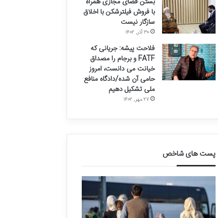
بستن فضای مجازی همراه
با فروش فیلترشکن با اخلاق
سازگار نیست
۳۰ آذر, ۱۴۰۲
فلاحت پیشه: جریانی که
FATF و برجام را مصداق
خیانت می دانست، امروز
حامی آن شده/دادگاه منافع
ملی تشکیل دهیم
۲۷ مهر, ۱۴۰۲
پست های شاخص
ق
د
ا
ر
ل
خ
ی
و