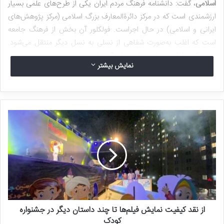
اسلامی
، گفت: دانشنامه فرهنگ مردم ایران یکی از طرح‌های علمی بسیار
ارزشمندی است که در مرکز دائرة‌المعارف بزرگ اسلامی (مرکز پژوهش‌های
ایرانی و اسلامی) در حال اجراست. فولکلور آن بخش از فرهنگ جامعه
است که اغلب به‌صورت شفاهی از نسلی به نسل دیگر منتقل می‌شود.
عرض کردم اغلب، زیرا همیشه به این‌گونه نیست.
نمایش بیشتر
او با بیان اینکه فولکلور را نمی‌توان در یک جمله به‌صورت جامع و مانع
تعریف کرد، ادامه داد: اگر بخواهیم به‌صورت فشرده بگوییم، می‌توان گفت
که فرهنگ هر جامعه شامل دو بخش است؛ فرهنگ رسمی و فرهنگ غیر
رسمی؛ فولکلور همان فرهنگ غیررسمی است و شامل این اجزا می‌شود:
اساطیر، افسانه‌ها، قصه‌ها، لطیفه‌ها، چیستان‌ها، اشعار، ترانه‌ها،
ضرب‌المثل‌ها، لالایی‌ها و هر آنچه به‌‎نوعی می‌توان ادبیات عامه نامید.
علاوه بر این، بخش دیگر از فولکلور شامل آیین‌ها، مراسم و باورهای مرتبط
با تولد، ازدواج و مرگ است. بخش دیگر شامل آیین‌های جمعی مانند
جشن‌های مختلف ازجمله نوروز، یلدا، عید فطر، عید قربان، و نیز
آیین‌هایی مانند سفره‌های نذری و نیز باورهایی مانند نظر قربانی، قربانی
از نقد کیفیت نمایش فیلم‌ها تا چند داستان دیگر در جشنواره
کردن و مواردی مانند این‌هاست.
کودک