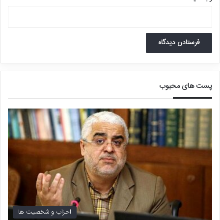
مردم، خط بطلان بر این تصور غلط کشیده و دانسته شد که این گروه از
مردم جوامع هرچند سواد و دانش مَدرَسی ندارند، لیکن از دانش و هنر و
فرهنگی برخوردارند که نه‌تنها فروتر از فرهنگ و دانش و هنر خواص
نیست؛ بلکه به لحاظ غنا و کارآیی در سازمان‌دهی امور زندگی کم و کاستی
از آن ندارد.
به گفته غلامرضا رشید یاسمی که خود از آغازگران نهضت فولکلورشناسی در
پست های محبوب
ایران به‌شمار می‌آید، وقتی دانشمندان دریافتند که در سینه مردم عامّه
گنجینه‌ای غنی از معارف قرون گذشته نهفته شده است، «دامنه حفریات را از
آفاق به انفس» کشاندند و «دست به دامان عوام» زدند، زیرا عوام را
زمین‌هایی «دست‌نخورده و بکر» و حاوی گنجینه‌ای از تمدن‌ها و
فرهنگ‌های انسانی یافتند که طبقات عالیه همچون شهرهای جدیدی بر
روی آنها بنا شده بودند.
صادق هدایت که با فولکلور در فرهنگ اروپاییان آشنا بود، در دهه اول سده
چهارده هجری بررسی فولکلور در ایران را شروع کرد، و تحت تأثیر نگاهِ
سلطه‌گرِ نخبگانِ آن روزگار، ابتدا برداشتی منفی و انتقادی از فرهنگ توده
احزاب و شخصیت ها