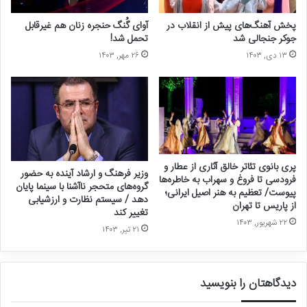
دفاع از این قوم یا از آن قوم قصد دارند وحدت ملی و در نهایت تمامیت
پخش آهنگ‌های پیش از انقلاب در
آوای گُنگ حنجره‌ زنان هم غیرقابل
ارضی ایران عزیز ما را خدشه‌دار کنند.
جوکر جنجالی شد
تحمل شد!
۱۳ دی, ۱۴۰۳
۲۶ مهر, ۱۴۰۳
او در پایان گفت: مقالات این دانشنامه نشان می‌دهد مردم سراسر ایران از
آذربایجان تا خراسان و از خراسان تا بلوچستان و از بلوچستان تا
خوزستان و لرستان و کردستان و مناطق مرکزی ایران تاریخ و فرهنگ
مشترکی دارند. اینکه تدوین و تألیف این دانشنامه مورد تأیید و استقبال
بزرگانی مانند شادروانان استاد احسان یارشاطر و استاد ایرج افشار قرار
گرفت خود مؤید درستی کار ماست.
پری بانوی تئاتر خالق آثاری از عطار و
وزیر فرهنگ و ارشاد آینده به حضور
فرودسی تا فروغ و سهراب به خاطره‌ها
گروه‌های متحجر ناآشنا با سینما پایان
پیوست/ تعظیم به هنر اصیل ایرانی؛
دهد / سیستم نظارت و ارزشیابی
از پاریس تا تهران
تغییر کند
۲۲ شهریور, ۱۴۰۳
۲۱ تیر, ۱۴۰۳
دیدگاهتان را بنویسید