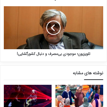
رئیس مرکز دائرة‌المعارف بزرگ اسلامی خاطرنشان کرد: در یک نگاه کلی،
می‌توان گفت فولکلور هویت ملی را بازتاب می‌دهد. ما به عنوان یک ملت
و آن هم یک ملت تاریخی، در سراسر ایران از طریق فولکلور خود
همبستگی و وحدت می‌یابیم. هر یک از مواردی را که ذکر کردیم برای نمونه
آداب و آیین‌های مربوط به عروسی یا نوروز در سراسر ایران کم و بیش شبیه
به هم برگزار می‌شود هم به این سبب است که می‌گوییم فولکلور باعث
تحکیم همبستگی ملی می‌شود.
تلویزیون؛ موجودی بی‌مصرف و دنبال کشورگشایی!
او اضافه کرد: بیش از ٩٠ سال است که پژوهشگران ایرانی مشغول گردآوری
و ثبت اجزای فولکلور در شهر و روستا هستند. ما در مرکز دائرةالمعارف بزرگ
اسلامی چند سال پیش به این نتیجه رسیدیم که تدوین و تألیف دانشنامه
نوشته های مشابه
فرهنگ مردم ایران موضوعی بسیار ضروری و در عین حال عاجل است زیرا
همان‌گونه که عرض کردم فولکلور ما آیینه‌ای است که همه ویژگی‌های ما
شامل ترس‌ها، نگرانی‌ها، دل‌مشغولی‌ها، ارزش‌ها، شادی‌ها، و چگونگی
بروز این‌ها را به‌عنوان یک ملت بازتاب می‌دهد. این موضوع به‌ویژه در این
دوره اهمیت اساسی دارد. زیرا
متأسفانه در این سال‌ها هویت ایرانی ما
مورد هجمه قرار گرفته است و دشمنان قسم‌خورده هویت ایرانی در لباس