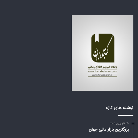
ن
ظ
ف
ر
ا
ه
ج
ک
ع
ش
ه
و
ب
ر
ز
ه
ر
ا
گ
ی
م
ع
ی‌
ر
ا
ب
ی
ی
س
ا
ت
ز
د
ت
نوشته های تازه
؟
ر
ا
۳۰ شهریور, ۱۴۰۴
م
بزرگترین بازار مالی جهان
پ