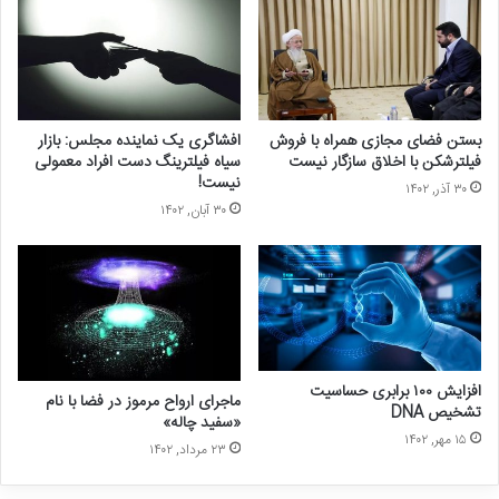
شرکت هم‌آوا در بیانیه اخیر خود تأکید می‌کند که با وجود مذاکرات متعدد
و پیشنهاد مبلغ بسیار مناسب برای ادامه اجاره، نتیجه‌ای از این مذاکرات
حاصل نشده است. گفتنی است که شرکت هم‌آوا به‌عنوان مستاجر و طرف
قرارداد شرکت آما، تخلیه، فروش، تمدید یا عدم تمدید قرارداد را حق
بستن فضای مجازی همراه با فروش
افشاگری یک نماینده مجلس: بازار
فیلترشکن با اخلاق سازگار نیست
سیاه فیلترینگ دست افراد معمولی
قانونی شرکت آما دانسته و تابع قانون است.
نیست!
۳۰ آذر, ۱۴۰۲
۳۰ آبان, ۱۴۰۲
افزایش ۱۰۰ برابری حساسیت
ماجرای ارواح مرموز در فضا با نام
تشخیص DNA
«سفید چاله»
۱۵ مهر, ۱۴۰۲
۲۳ مرداد, ۱۴۰۲