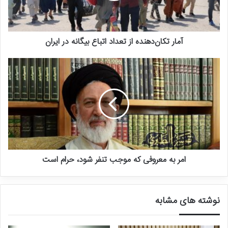
مراحل استقرار، شکل‌دهی و شتاب‌دهی گرفته تا جذب سرمایه و ورود به
بازارهای اولیه در یک محل برای همه فعالان اکوسیستم کارآفرینی تأسیس
شد.»
آمار تکان‌دهنده از تعداد اتباع بیگانه در ایران
تیم‌ها و شرکت‌های متعددی در حوزه‌های هوش مصنوعی، سلامت و
صنایع دارویی، فناوری ارتباطات و اطلاعات، خدمات مالی و بیمه، صنعت
گردشگری، معماری و شهرسازی، خودروهای هوشمند، کشاورزی نوین،
تولید محتوا و رسانه و… در کارخانه نوآوری آزادی مشغول به فعالیت بوده
و هستند.
فضای کارخانه نوآوری آزادی طی یک قرارداد پنج‌ساله، توسط شرکت
کارخانه نوآوری هم‌آوا از شرکت صنعتی آما (مالک ملک کارخانه) تا پایان
امر به معروفی که موجب تنفر شود، حرام است
اسفندماه ۱۴۰۱ اجاره شده بود که در دو سال پایانی آن، هیئت‌مدیره هم‌آوا
با هدف تمدید قرارداد اجاره، با شرکت آما وارد مذاکره شد. در نیمه دوم
سال ۱۴۰۱ به تصمیم معاون علمی و فناوری ریاست‌جمهوری، پارک فناوری
نوشته های مشابه
پردیس مسئولیت مذاکره با شرکت آما را به عهده گرفت. با این حال، در
اسفند ۱۴۰۱ شرکت آما از طریق مراجع قضایی اعلام کرد که حاضر به تمدید
قرارداد نیست و قصد تغییر کاربری و فروش ملک را دارد.