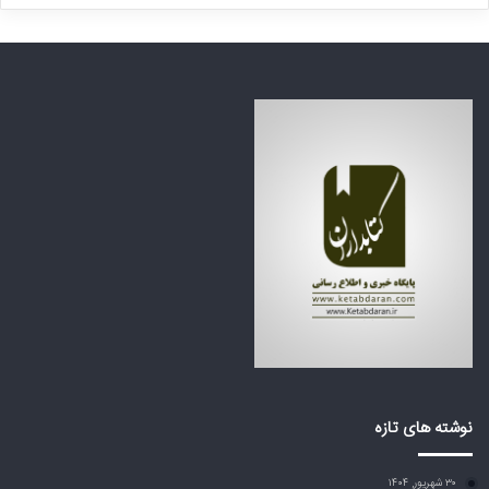
ا
ن
ی
ت
ن
ظ
ف
ر
ا
ه
ج
ک
ع
ش
ه
و
ب
ر
ز
ه
ر
ا
گ
ی
م
ع
ی‌
ر
ا
ب
ی
ی
س
ا
ت
ز
د
ت
نوشته های تازه
؟
ر
ا
۳۰ شهریور, ۱۴۰۴