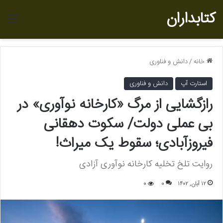
کتابداران
منو
خانه
/
دانش و فناوری
استارت آپ
دانش و فناوری
رازگشایی از مرگ «کارخانه نوآوری» در
بی عملی دولت/ سکوت دهقانی
فیروزآبادی؛ سقوط یک میراث!
روایت تلخ تخلیه کارخانه نوآوری آزادی
۱۲ آبان, ۱۴۰۲
0
0