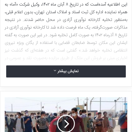
این اطلاعیه آمده‌است که در تاریخ ۸ آبان ماه ۱۴۰۲، وکیل شرکت «آما» به
همراه نماینده اداره کل ثبت اسناد و املاک استان تهران، بدون اعلام قبلی،
به‌منظور تخلیه کارخانه نوآوری آزادی در محل حاضر شدند. در نتیجه
مذاکرات صورت‌گرفته، یک ماه فرصت داده شد تا کارخانه نوآوری آزادی در
تاریخ ۸ آذرماه ۱۴۰۲ به صورت کامل تخلیه شود. در غیر این صورت به گفته
ایشان این مکان توسط ضابطان قضایی با استفاده از یگان ویژه نیروی
انتظامی تخلیه خواهد شد.» گفتنی است که در هفته‌ای که گذشت نیز
اخباری مبنی بر فروش این ملک از طریق مزایده به‌صورت نقد و عمومی در
تاریخ ۱۶ آبان، در رسانه‌ها منتشر شد.
نمایش بیشتر
۶ سال؛ از تاسیس تا ترخیص
اجاره یک کارخانه متروکه در حوالی میدان آزادی تهران و بازسازی آن
براساس کاربری جدید؛ منجر به تولد کارخانه نوآوری آزادی شد. در متن
بیانیه شرکت هم‌آوا در این‌باره آمده است: «در سال ۱۳۹۶ مؤسسان و
سهامداران شرکت هم‌آوا، کارخانه نوآوری را به‌عنوان نخستین و بزرگ‌ترین
مرکز نوآوری ایران و منطقه بنا نهادند که در نتیجه آن، کارخانه نوآوری با
مساحتی بالغ بر ۱۸ هزار مترمربع، با هدف رفع تمامی نیازهای کارآفرینان از