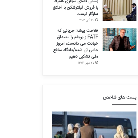
بستن فضای مجازی همراه
با فروش فیلترشکن با اخلاق
سازگار نیست
۳۰ آذر, ۱۴۰۲
فلاحت پیشه: جریانی که
FATF و برجام را مصداق
خیانت می دانست، امروز
حامی آن شده/دادگاه منافع
ملی تشکیل دهیم
۲۷ مهر, ۱۴۰۲
پست های شاخص
ق
د
ا
ر
ل
خ
ی
و