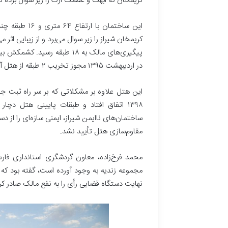
کریمخان که ابهت و عظمت ارگ را زیر سوال برده ن
ت
ا
ر
این ساختمان ب
ی
خ
پیگیری‌های مالک به ۱۸ طبقه ر
ی
ن
در اردیبهشت ۱۳۹۵ مجوز تخریب ۲ طبقه از هتل آسمان داده شد.
م
ی‌
این هتل علاوه بر مشکلاتی که بر سر راه ثبت جها
خ
۱۳۹۸ اتفاق افتاد و طبقات پایینی هتل دچ
و
ا
ه
مقاوم‌سازی هتل تأیید نشد.
ی
م
محمد فرخ‌زاده، معاون گردشگری استانداری فار
!
مجموعه زندیه به وجود آورده است، گفته بود که 
نهایت دستگاه قضایی رأی را به نفع مالک صادر ک