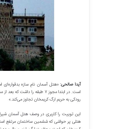
ج
م
ع
۷ خرداد, ۱۴۰۴
ه
امام جمعه اص
ا
تاریخی نمی‌خ
ص
ف
ه
ا
ن
:
ا
ی
ن
آیدا صالحی:
«هتل آسمان نامِ سازه بدقواره‌ای
ه
م
ه
رودکی به حریم ارگ کریمخان تجاوز می‌کند.»
خ
ا
این توییت را کاربری در وصف هتل آسمان شیراز
ن
هتلی پر حواشی که ششمین ساختمان مرتفع استا
ه