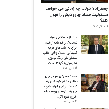
جعفرزاده: دولت چه زمانی می خواهد
مسئولیت فساد چای دبش را قبول
کند؟
۱۸ آذر, ۱۴۰۲
ایراد از سخنگوی سپاه
نیست/ از خدمات ارزنده
ایران به ملت‌های عرب
قدردانی نشد/ وقتی غالب
سخنان‌مان رنگ و بوی
«هژمونی» گرفته است…
۸ دی, ۱۴۰۲
محمد صدر: روسیه و چین
بخاطر منافع خودشان به
تمامیت ارضی ایران ضربه
می زنند /سفیر روسیه باید
اخراج شود اگر…
۲ دی, ۱۴۰۲