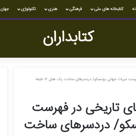
نه
کتابخانه های ملی
فرهنگی
هنری
تکنولوژی
جهان
کتابداران
ت میراث جهانی یونسکو/ دردسرهای ساخت یک هتل ۱۶ طبقه
ی تاریخی در فهرست
سکو/ دردسرهای ساخت