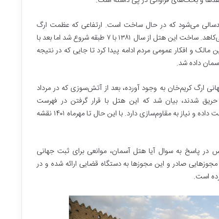
قدها و بحث‌های فراوانی در پی داشته است.
ا ارتفاع ۶۴ متری و ۱۶ طبقه چندسالی‌ می‌شود که در حال ساخت است. ارتفاعی که عظمت ارگ
کریمخان شیراز را زیر سوال می‌برد و از زیبایی اثر می‌کاهد. ساخت این هتل از سال ۱۳۸۱ با ۷ طبقه شروع شد اما بعد با
سید. کشمکش بین مالک و افکار عمومی مردم ادامه پیدا کرد تا جایی که در نتیجه
نی ارگ کریم‌خان به وجود آورده، بعد از آتش‌سوزی که در مرداد
ار حریق شدند، بیان شد که این هتل با قرار گرفتن در فهرست
ساختمان‌های ناایمن شیراز، ایمنی سازه‌ای را از دست داده و نیاز به مقاوم‌سازی دارد. با این حال تا مهرماه ۱۴۰۱ نقشه
س در پاسخ به سوال آیا هتل آسمان، موانعی برای ثبت جهانی
مجوزهایی صادر و این مجوزها به دستگاه‌ قضایی ارائه شده و در
رده است.