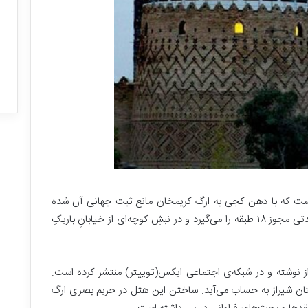
ت
ر
ی
ن
فهان: این همه خانه
ب
۳۰ شهریور, ۱۴۰۴
واهیم!
بزرگترین بازار مالی جهان
ا
ز
ا
ر
م
ا
ل
ی
ج
 است که با دهن کجی به ارگ کریمخان مانع ثبت جهانی آن شده
ه
است. در ابتدا مجوز ۷ طبقه را داشت که بعد از مدتی مجوز ۱۸ طبقه را می‌گیرد و در نبشِ کوچه‌ای از خیابانِ باریکِ
ا
ن
 نوشته و در شبکه‌ی اجتماعی ایکس(توییتر) منتشر کرده است.
ن شیراز به حساب می‌آید. ساختن این هتل در حریم بصری ارگ