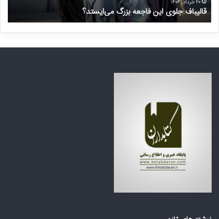
ل
ی
۲۰ خرداد, ۱۴۰۴
قالیباف جلوی این فاجعه بزرگ می‌ایستد؟
د
منبع : روزنامه توسعه ایرانی
و
ر
ی
م
ا
ن
ی
ت
ن
ظ
ف
ر
ا
ه
ج
ک
ع
ش
ه
و
ب
ر
ز
ه
ر
ا
گ
ی
م
ع
ی‌
ر
ا
ب
ی
ی
س
ا
ت
ز
د
ت