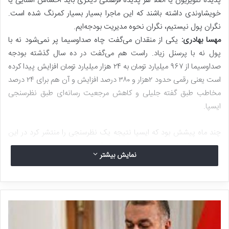
پدیده تلویزیون یا اصلا هر پدیده فرهنگی دیگری باید احساس آشنایی یا
خویشاوندی داشته باشند که این ماجرا بسیار بسیار کمرنگ شده است.
نگران پول نیستیم، نگران نحوه مدیریت بودجه‌ایم.
مهسا بهادری:
یکی از منقدان می‌گفت چاه صداوسیما پر نمی‌شود نه با
پول نه با پرسنل زیاد. راست هم می‌گفت در ده سال گذشته بودجه
صداوسیما از ۹۶۷ میلیارد تومان به ۲۴ هزار میلیارد تومان افزایش پیدا کرده
است یعنی رقمی حدود ۲هزار و ۳۸۰ درصد افزایش و آن هم برای ۲۴ درصد
مخاطب طبق گفته جلیلی و کاهش مرجعیت رسانه‌ای طبق نظرسنجی
ایسپا.
چند ماه پیشش بود که ایسپا نتیجه یک نظرسنجی را منتشر کرد در این
نظرسنجی کاهش محبوبیت صداوسیما برای مرجعیت خبری بین مردم بود
نمایش بیشتر
که قابل‌توجه بود. در سال ۱۳۸۳ صداوسیما با بیش از ۷۰ درصد، بیشترین
مرجعیت رسانه‌ای برای کسب اخبار روزمره را داشت، این رقم در سال
گذشته به ۴۵ درصد و در سال ۱۴۰۲ به ۳۸ درصد رسیده است آن هم در
شرایطی که این رسانه در سال گذشته حدود ۸ هزار میلیارد تومان بودجه به
این سازمان تخصیص داده شده است.