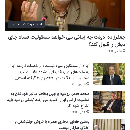
احزاب و شخصیت ها
جعفرزاده: دولت چه زمانی می خواهد مسئولیت فساد چای
دبش را قبول کند؟
۱۸ آذر, ۱۴۰۲
ایراد از سخنگوی سپاه نیست/ از خدمات ارزنده ایران
به ملت‌های عرب قدردانی نشد/ وقتی غالب
سخنان‌مان رنگ و بوی «هژمونی» گرفته است…
۸ دی, ۱۴۰۲
محمد صدر: روسیه و چین بخاطر منافع خودشان به
تمامیت ارضی ایران ضربه می زنند /سفیر روسیه باید
اخراج شود اگر…
۲ دی, ۱۴۰۲
بستن فضای مجازی همراه با فروش فیلترشکن با
اخلاق سازگار نیست