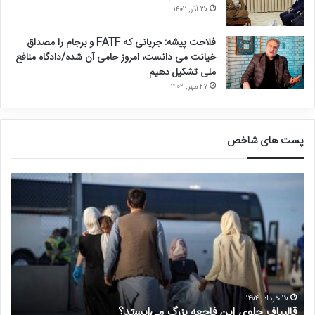
۳۰ آذر, ۱۴۰۲
فلاحت پیشه: جریانی که FATF و برجام را مصداق
خیانت می دانست، امروز حامی آن شده/دادگاه منافع
ملی تشکیل دهیم
۲۷ مهر, ۱۴۰۲
پست های شاخص
ق
د
ا
ر
ل
خ
ی
و
ب
ا
ا
س
ف
ت
ج
غ
ل
ی
۲۰ خرداد, ۱۴۰۴
قالیباف جلوی این فاجعه بزرگ می‌ایستد؟
د
و
ر