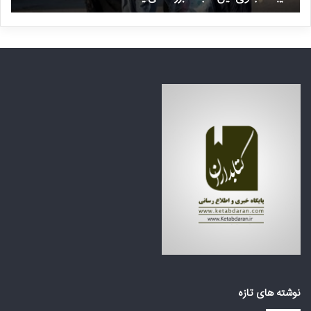
ی
م
ا
ن
ی
ت
ن
ظ
ف
ر
ا
ه
ج
ک
ع
ش
ه
و
ب
ر
ز
ه
ر
ا
گ
ی
م
ع
ی‌
ر
ا
ب
ی
ی
س
ا
ت
ز
د
ت
نوشته های تازه
؟
ر