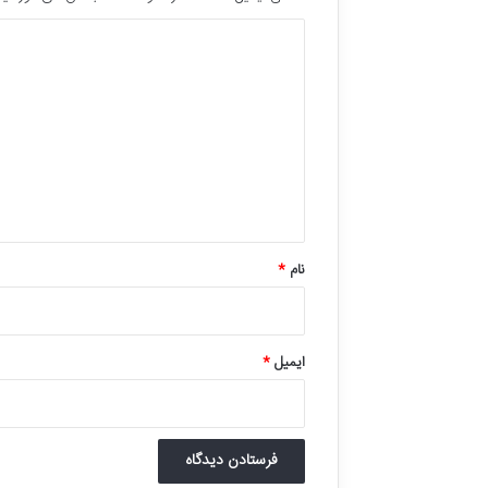
د
ی
د
گ
ا
ه
*
نام
*
ایمیل
*