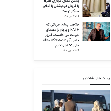
بستن فضای مجازی همراه
با فروش فیلترشکن با اخلاق
سازگار نیست
۳۰ آذر, ۱۴۰۲
فلاحت پیشه: جریانی که
FATF و برجام را مصداق
خیانت می دانست، امروز
حامی آن شده/دادگاه منافع
ملی تشکیل دهیم
۲۷ مهر, ۱۴۰۲
پست های شاخص
ق
د
ا
ر
ل
خ
ی
و