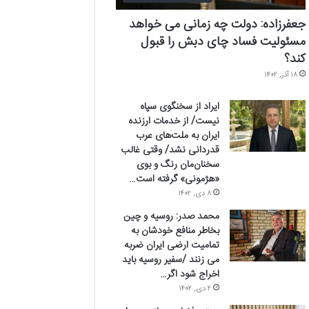
جعفرزاده: دولت چه زمانی می خواهد
مسئولیت فساد چای دبش را قبول
کند؟
۱۸ آذر, ۱۴۰۲
ایراد از سخنگوی سپاه
نیست/ از خدمات ارزنده
ایران به ملت‌های عرب
قدردانی نشد/ وقتی غالب
سخنان‌مان رنگ و بوی
«هژمونی» گرفته است…
۸ دی, ۱۴۰۲
محمد صدر: روسیه و چین
بخاطر منافع خودشان به
تمامیت ارضی ایران ضربه
می زنند /سفیر روسیه باید
اخراج شود اگر…
۲ دی, ۱۴۰۲