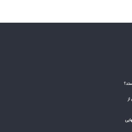
ستد؟
از
ایی