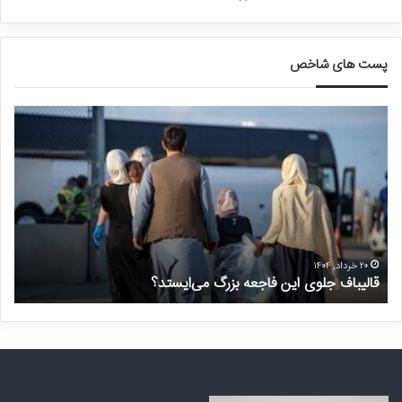
پست های شاخص
ق
د
ا
ر
ل
خ
ی
و
ب
ا
ا
س
ف
ت
ج
غ
ل
ی
۲۰ خرداد, ۱۴۰۴
قالیباف جلوی این فاجعه بزرگ می‌ایستد؟
د
و
ر
ی
م
ا
ن
ی
ت
ن
ظ
ف
ر
ا
ه