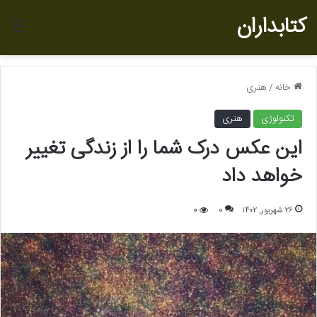
کتابداران
منو
خانه
/
هنری
تکنولوژی
هنری
این عکس درک شما را از زندگی تغییر
خواهد داد
۲۶ شهریور, ۱۴۰۲
0
0