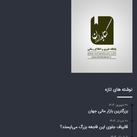
ج
ک
ع
ش
ه
و
ب
ر
ز
ه
ر
ا
گ
ی
م
ع
ی‌
ر
ا
ب
ی
ی
س
ا
ت
ز
د
ت
نوشته های تازه
؟
ر
ا
۳۰ شهریور, ۱۴۰۴
م
بزرگترین بازار مالی جهان
پ
د
۲۰ خرداد, ۱۴۰۴
ر
قالیباف جلوی این فاجعه بزرگ می‌ایستد؟
ب