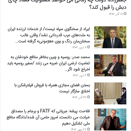
جعفرزاده: دولت چه زمانی می خواهد مسئولیت فساد چای
دبش را قبول کند؟
۱۸ آذر, ۱۴۰۲
ایراد از سخنگوی سپاه نیست/ از خدمات ارزنده ایران
به ملت‌های عرب قدردانی نشد/ وقتی غالب
سخنان‌مان رنگ و بوی «هژمونی» گرفته است…
۸ دی, ۱۴۰۲
محمد صدر: روسیه و چین بخاطر منافع خودشان به
تمامیت ارضی ایران ضربه می زنند /سفیر روسیه باید
اخراج شود اگر…
۲ دی, ۱۴۰۲
بستن فضای مجازی همراه با فروش فیلترشکن با
اخلاق سازگار نیست
۳۰ آذر, ۱۴۰۲
فلاحت پیشه: جریانی که FATF و برجام را مصداق
خیانت می دانست، امروز حامی آن شده/دادگاه منافع
ملی تشکیل دهیم
۲۷ مهر, ۱۴۰۲