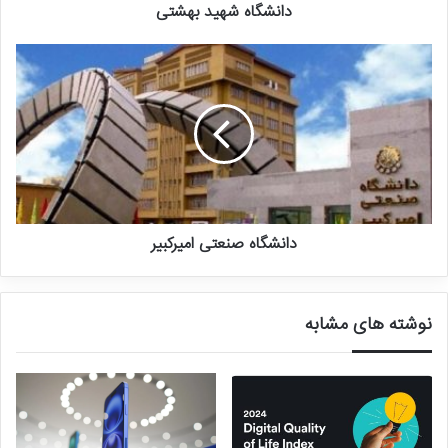
دانشگاه شهید بهشتی
عکاسِ این عکسِ زیبا لئوناردو زِنس است و به گفته خودش برای ثبت این
عکس بیش از سه سال در ریو دژانیرو به عکاسی مشغول بوده است./
خبرآنلاین
دانشگاه صنعتی امیرکبیر
نوشته های مشابه