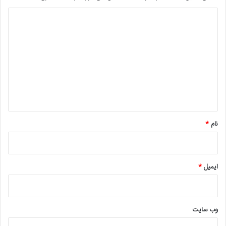
د
ی
د
گ
ا
ه
*
نام
*
ایمیل
*
وب‌ سایت