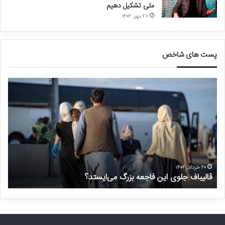
ملی تشکیل دهیم
۲۷ مهر, ۱۴۰۲
پست های شاخص
ق
د
ا
ر
ل
خ
ی
و
ب
ا
ا
س
ف
ت
ج
غ
ل
ی
۲۰ خرداد, ۱۴۰۴
قالیباف جلوی این فاجعه بزرگ می‌ایستد؟
د
و
ر
ی
م
ا
ن
ی
ت
ن
ظ