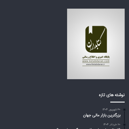
ف
ر
ا
ه
ج
ک
ع
ش
ه
و
ب
ر
ز
ه
ر
ا
گ
ی
م
ع
ی‌
ر
ا
ب
ی
ی
س
ا
ت
ز
د
ت
نوشته های تازه
؟
ر
ا
۳۰ شهریور, ۱۴۰۴
م
بزرگترین بازار مالی جهان
پ
د
۲۰ خرداد, ۱۴۰۴