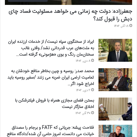
جعفرزاده: دولت چه زمانی می خواهد مسئولیت فساد چای
دبش را قبول کند؟
۱۸ آذر, ۱۴۰۲
ایراد از سخنگوی سپاه نیست/ از خدمات ارزنده ایران
به ملت‌های عرب قدردانی نشد/ وقتی غالب
سخنان‌مان رنگ و بوی «هژمونی» گرفته است…
۸ دی, ۱۴۰۲
محمد صدر: روسیه و چین بخاطر منافع خودشان به
تمامیت ارضی ایران ضربه می زنند /سفیر روسیه باید
اخراج شود اگر…
۲ دی, ۱۴۰۲
بستن فضای مجازی همراه با فروش فیلترشکن با
اخلاق سازگار نیست
۳۰ آذر, ۱۴۰۲
فلاحت پیشه: جریانی که FATF و برجام را مصداق
خیانت می دانست، امروز حامی آن شده/دادگاه منافع