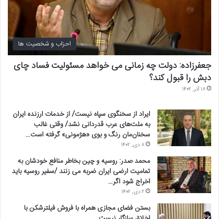
استفاده کنند.
تدابیر میراث فرهنگی برای حفاظت از ابنیه تاریخی شهر تهران چیست؟
احزاب و شخصیت ها
ما در جلسات و بازدیدهایی که از این ابنیه داشته‌ایم تذکرات لازم را درباره
جعفرزاده: دولت چه زمانی می خواهد مسئولیت فساد چای
حساسیت ابنیه تاریخی ثبت ملی و واجد ارزش به مسئولان مربوطه
دبش را قبول کند؟
داده‌ایم و به طور کامل مشخص شده است که اگر این ابنیه نیاز به ترمیم یا
۱۸ آذر, ۱۴۰۲
اجرای هر طرح دیگری داشتند، باید از میراث فرهنگی استعلام بگیرند و ما
هم طبق ضوابط و مقررات طرح‌ها را بررسی و به شهرداری و دیگر ارگان‌ها
ایراد از سخنگوی سپاه نیست/ از خدمات ارزنده ایران
نظر خود را اعلام کنند.
به ملت‌های عرب قدردانی نشد/ وقتی غالب
سخنان‌مان رنگ و بوی «هژمونی» گرفته است…
۸ دی, ۱۴۰۲
محمد صدر: روسیه و چین بخاطر منافع خودشان به
تمامیت ارضی ایران ضربه می زنند /سفیر روسیه باید
اخراج شود اگر…
۲ دی, ۱۴۰۲
بستن فضای مجازی همراه با فروش فیلترشکن با
اخلاق سازگار نیست