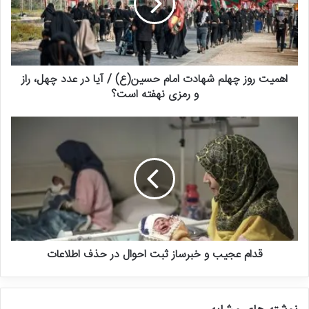
درباره ابقا و حفظ این ابنیه تاریخی ارزشمند تصمیم‌گیری کند. طی روزهای
گذشته اخباری درباره ترمیم غیر اصولی و تخریب برخی از ابنیه تاریخی
شهر تهران توسط شهرداری در رسانه‌ها منتشر شده و دل‌نگرانی دوستداران
تاریخ و هویت پایتخت را به دنبال داشته است.
اهمیت روز چهلم شهادت امام حسین(ع) / آیا در عدد چهل، راز
و رمزی نهفته است؟
در این خصوص محسن سعادتی، معاون میراث فرهنگی استان تهران به
خبرآنلاین می‌گوید: «در موارد اخیر شهرداری منطقه ۲۰ بدون اطلاع میراث
فرهنگی و بدون اینکه با ما در میراث فرهنگی هماهنگ کند، دیوار بیرونی
حیاط برج طغرل را رنگ‌کاری کرده و میراث از تصمیم انجام این کار هیچ
اطلاعی نداشت و طبق مذاکراتی که با شهرداری منطقه ۲۰ داشتیم، قرار
شده است که وضعیت دیوار برج طغرل به اصل اولیه خود برگردد.»
او ادامه می‌دهد: «درباره ترمیم عمارت تاریخی در محدوده منطقه ۱۲ هم،
انجام کار بدون هماهنگی با میراث فرهنگی بوده و در حال حاضر مقرر شده
قدام عجیب و خبرساز ثبت احوال در حذف اطلاعات
است که فعلا کار متوقف شود تا شهرداری برای ما طرح بیاورد.»
ادامه این گفت‌وگو را بخوانید: