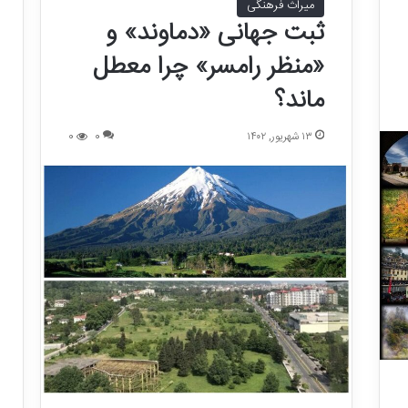
میراث فرهنگی
ثبت جهانی «دماوند» و
«منظر رامسر» چرا معطل
ماند؟
۱۳ شهریور, ۱۴۰۲
0
0