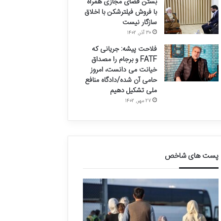
بستن فضای مجازی همراه
با فروش فیلترشکن با اخلاق
سازگار نیست
۳۰ آذر, ۱۴۰۲
فلاحت پیشه: جریانی که
FATF و برجام را مصداق
خیانت می دانست، امروز
حامی آن شده/دادگاه منافع
ملی تشکیل دهیم
۲۷ مهر, ۱۴۰۲
پست های شاخص
ق
د
ا
ر
ل
خ
ی
و