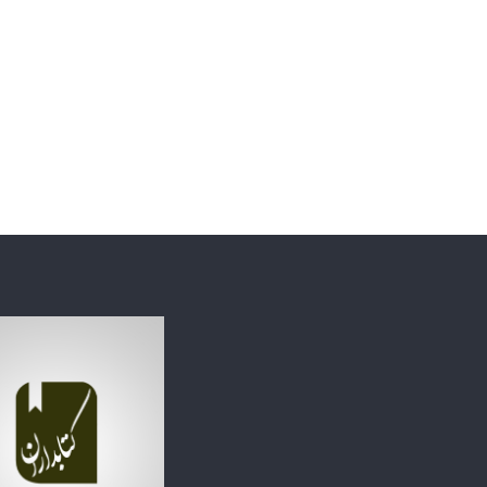
ج
م
ع
۷ خرداد, ۱۴۰۴
ه
امام جمعه اص
ا
تاریخی نمی‌خ
ص
ف
ه
ا
ن
:
ا
ی
ن
ه
م
ه
خ
ا
ن
ه