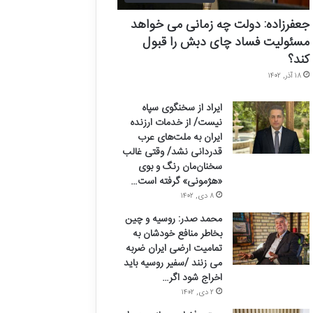
جعفرزاده: دولت چه زمانی می خواهد
مسئولیت فساد چای دبش را قبول
کند؟
۱۸ آذر, ۱۴۰۲
ایراد از سخنگوی سپاه
نیست/ از خدمات ارزنده
ایران به ملت‌های عرب
قدردانی نشد/ وقتی غالب
سخنان‌مان رنگ و بوی
«هژمونی» گرفته است…
۸ دی, ۱۴۰۲
محمد صدر: روسیه و چین
بخاطر منافع خودشان به
تمامیت ارضی ایران ضربه
می زنند /سفیر روسیه باید
اخراج شود اگر…
۲ دی, ۱۴۰۲