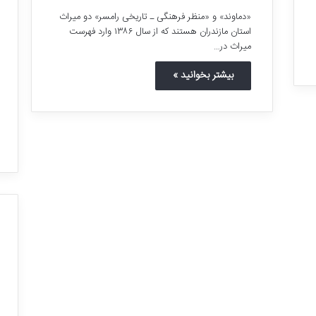
«دماوند» و «منظر فرهنگی ـ تاریخی رامسر» دو میراث
استان مازندران هستند که از سال ۱۳۸۶ وارد فهرست
میراث در…
بیشتر بخوانید »
ب
ز
ر
گ