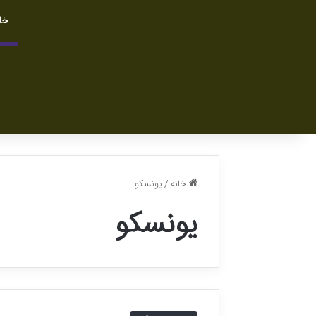
خا
خانه
/
یونسکو
یونسکو