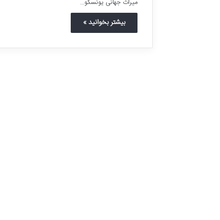
میراث جهانی یونسکو…
بیشتر بخوانید »
ا
م
ا
م