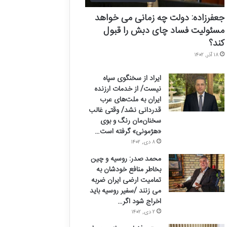
جعفرزاده: دولت چه زمانی می خواهد
مسئولیت فساد چای دبش را قبول
کند؟
۱۸ آذر, ۱۴۰۲
ایراد از سخنگوی سپاه
نیست/ از خدمات ارزنده
ایران به ملت‌های عرب
قدردانی نشد/ وقتی غالب
سخنان‌مان رنگ و بوی
«هژمونی» گرفته است…
۸ دی, ۱۴۰۲
محمد صدر: روسیه و چین
بخاطر منافع خودشان به
تمامیت ارضی ایران ضربه
می زنند /سفیر روسیه باید
اخراج شود اگر…
۲ دی, ۱۴۰۲