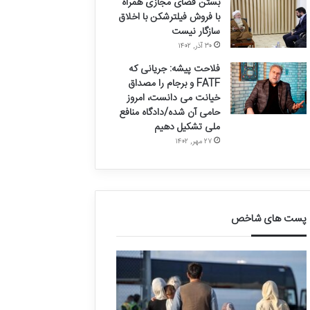
بستن فضای مجازی همراه
با فروش فیلترشکن با اخلاق
سازگار نیست
۳۰ آذر, ۱۴۰۲
فلاحت پیشه: جریانی که
FATF و برجام را مصداق
خیانت می دانست، امروز
حامی آن شده/دادگاه منافع
ملی تشکیل دهیم
۲۷ مهر, ۱۴۰۲
پست های شاخص
ق
د
ا
ر
ل
خ
ی
و