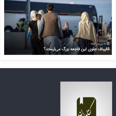
ق
د
ا
ر
ل
خ
ی
و
ب
ا
ا
س
ف
ت
ج
غ
ل
ی
۲۰ خرداد, ۱۴۰۴
قالیباف جلوی این فاجعه بزرگ می‌ایستد؟
د
و
ر
ی
م
ا
ن
ی
ت
ن
ظ
ف
ر
ا
ه
ج
ک
ع
ش
ه
و
ب
ر
ز
ه
ر
ا