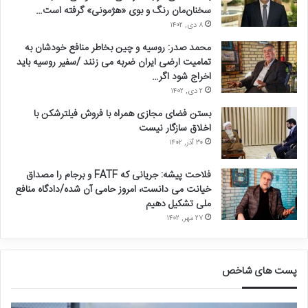
سخنان‌مان رنگ و بوی «هژمونی» گرفته است…
۸ دی, ۱۴۰۲
محمد صدر: روسیه و چین بخاطر منافع خودشان به
تمامیت ارضی ایران ضربه می زنند /سفیر روسیه باید
اخراج شود اگر…
۲ دی, ۱۴۰۲
بستن فضای مجازی همراه با فروش فیلترشکن با
اخلاق سازگار نیست
۳۰ آذر, ۱۴۰۲
فلاحت پیشه: جریانی که FATF و برجام را مصداق
خیانت می دانست، امروز حامی آن شده/دادگاه منافع
ملی تشکیل دهیم
۲۷ مهر, ۱۴۰۲
پست های شاخص