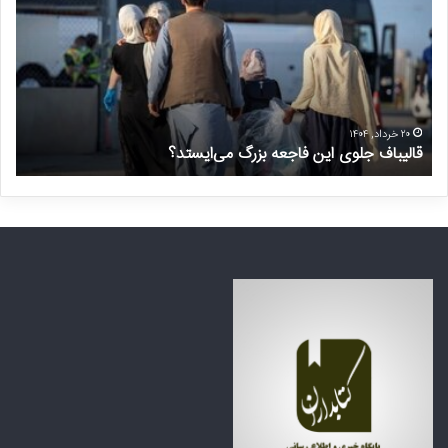
ل
خ
ی
و
ب
ا
ا
س
ف
ت
ج
غ
ل
ی
۲۰ خرداد, ۱۴۰۴
قالیباف جلوی این فاجعه بزرگ می‌ایستد؟
د
و
ر
ی
م
ا
ن
ی
ت
ن
ظ
ف
ر
ا
ه
ج
ک
ع
ش
ه
و
ب
ر
ز
ه
ر
ا
گ
ی