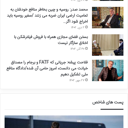
۸ دی, ۱۴۰۲
محمد صدر: روسیه و چین بخاطر منافع خودشان به
تمامیت ارضی ایران ضربه می زنند /سفیر روسیه باید
اخراج شود اگر…
۲ دی, ۱۴۰۲
بستن فضای مجازی همراه با فروش فیلترشکن با
اخلاق سازگار نیست
۳۰ آذر, ۱۴۰۲
فلاحت پیشه: جریانی که FATF و برجام را مصداق
خیانت می دانست، امروز حامی آن شده/دادگاه منافع
ملی تشکیل دهیم
۲۷ مهر, ۱۴۰۲
پست های شاخص
ق
د
ا
ر