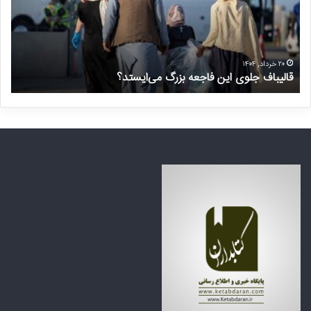
ب
ا
ا
س
ف
ت
ج
غ
ل
ی
۲۰ خرداد, ۱۴۰۴
قالیباف جلوی این فاجعه بزرگ می‌ایستد؟
د
و
ر
ی
م
ا
ن
ی
ت
ن
ظ
ف
ر
ا
ه
ج
ک
ع
ش
ه
و
ب
ر
ز
ه
ر
ا
گ
ی
م
ع
ی‌
ر