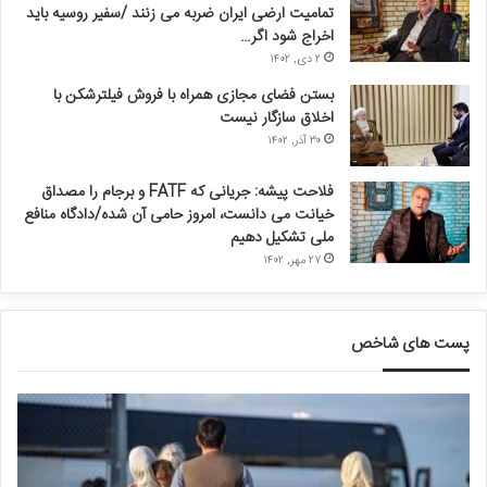
تمامیت ارضی ایران ضربه می زنند /سفیر روسیه باید
اخراج شود اگر…
۲ دی, ۱۴۰۲
بستن فضای مجازی همراه با فروش فیلترشکن با
اخلاق سازگار نیست
۳۰ آذر, ۱۴۰۲
فلاحت پیشه: جریانی که FATF و برجام را مصداق
خیانت می دانست، امروز حامی آن شده/دادگاه منافع
ملی تشکیل دهیم
۲۷ مهر, ۱۴۰۲
پست های شاخص
ق
د
ا
ر
ل
خ
ی
و