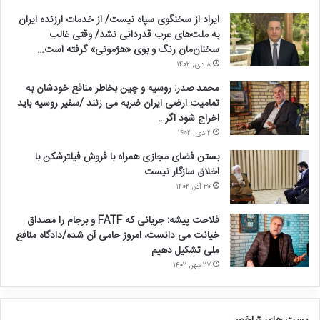
ایراد از سخنگوی سپاه نیست/ از خدمات ارزنده ایران
به ملت‌های عرب قدردانی نشد/ وقتی غالب
سخنان‌مان رنگ و بوی «هژمونی» گرفته است…
۸ دی, ۱۴۰۲
محمد صدر: روسیه و چین بخاطر منافع خودشان به
تمامیت ارضی ایران ضربه می زنند /سفیر روسیه باید
اخراج شود اگر…
۲ دی, ۱۴۰۲
بستن فضای مجازی همراه با فروش فیلترشکن با
اخلاق سازگار نیست
۳۰ آذر, ۱۴۰۲
فلاحت پیشه: جریانی که FATF و برجام را مصداق
خیانت می دانست، امروز حامی آن شده/دادگاه منافع
ملی تشکیل دهیم
۲۷ مهر, ۱۴۰۲