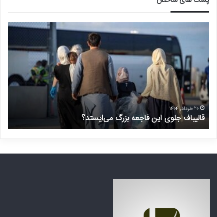
پست های شاخص
ق
د
ا
ر
ل
خ
ی
و
ب
ا
ا
س
ف
ت
ج
غ
ل
ی
۲۰ خرداد, ۱۴۰۴
قالیباف جلوی این فاجعه بزرگ می‌ایستد؟
د
و
ر
ی
م
ا
ن
ی
ت
ن
ظ
ف
ر
ا
ه
ج
ک
ع
ش
ه
و