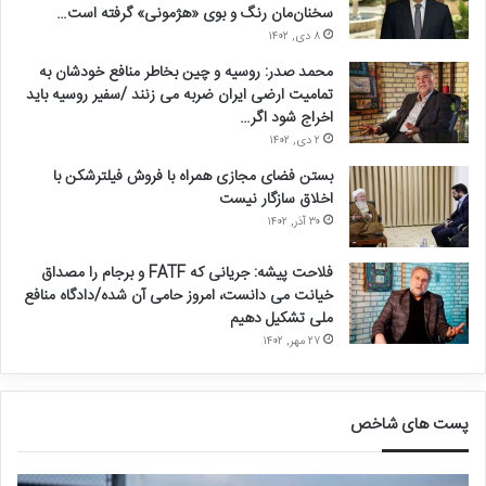
سخنان‌مان رنگ و بوی «هژمونی» گرفته است…
۸ دی, ۱۴۰۲
محمد صدر: روسیه و چین بخاطر منافع خودشان به
تمامیت ارضی ایران ضربه می زنند /سفیر روسیه باید
اخراج شود اگر…
۲ دی, ۱۴۰۲
بستن فضای مجازی همراه با فروش فیلترشکن با
اخلاق سازگار نیست
۳۰ آذر, ۱۴۰۲
فلاحت پیشه: جریانی که FATF و برجام را مصداق
خیانت می دانست، امروز حامی آن شده/دادگاه منافع
ملی تشکیل دهیم
۲۷ مهر, ۱۴۰۲
پست های شاخص
ق
د