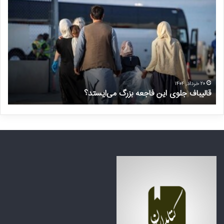
ا
ر
ل
خ
ی
و
ب
ا
ا
س
ف
ت
ج
غ
ل
ی
۲۰ خرداد, ۱۴۰۴
قالیباف جلوی این فاجعه بزرگ می‌ایستد؟
د
و
ر
ی
م
ا
ن
ی
ت
ن
ظ
ف
ر
ا
ه
ج
ک
ع
ش
ه
و
ب
ر
ز
ه
ر
ا