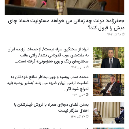
جعفرزاده: دولت چه زمانی می خواهد مسئولیت فساد چای
دبش را قبول کند؟
۱۸ آذر, ۱۴۰۲
ایراد از سخنگوی سپاه نیست/ از خدمات ارزنده ایران
به ملت‌های عرب قدردانی نشد/ وقتی غالب
سخنان‌مان رنگ و بوی «هژمونی» گرفته است…
۸ دی, ۱۴۰۲
محمد صدر: روسیه و چین بخاطر منافع خودشان به
تمامیت ارضی ایران ضربه می زنند /سفیر روسیه باید
اخراج شود اگر…
۲ دی, ۱۴۰۲
بستن فضای مجازی همراه با فروش فیلترشکن با
اخلاق سازگار نیست
۳۰ آذر, ۱۴۰۲