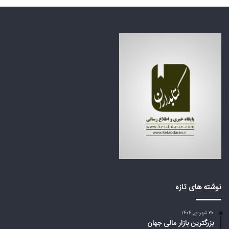
ی
ت
ن
ظ
ف
ر
ا
ه
ج
ک
ع
ش
ه
و
ب
ر
ز
ه
ر
ا
گ
ی
م
ع
ی‌
ر
ا
ب
ی
ی
س
ا
ت
ز
د
ت
نوشته های تازه
؟
ر
ا
۳۰ شهریور, ۱۴۰۴
م
بزرگترین بازار مالی جهان
پ