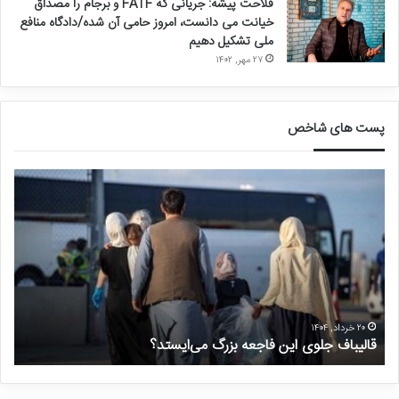
فلاحت پیشه: جریانی که FATF و برجام را مصداق
خیانت می دانست، امروز حامی آن شده/دادگاه منافع
ملی تشکیل دهیم
۲۷ مهر, ۱۴۰۲
پست های شاخص
ق
د
ا
ر
ل
خ
ی
و
ب
ا
ا
س
ف
ت
ج
غ
ل
ی
۲۰ خرداد, ۱۴۰۴
قالیباف جلوی این فاجعه بزرگ می‌ایستد؟
د
و
ر
ی
م
ا
ن