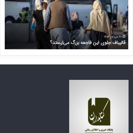
ی
و
ب
ا
ا
س
ف
ت
ج
غ
ل
ی
۲۰ خرداد, ۱۴۰۴
قالیباف جلوی این فاجعه بزرگ می‌ایستد؟
د
و
ر
ی
م
ا
ن
ی
ت
ن
ظ
ف
ر
ا
ه
ج
ک
ع
ش
ه
و
ب
ر
ز
ه
ر
ا
گ
ی
م
ع