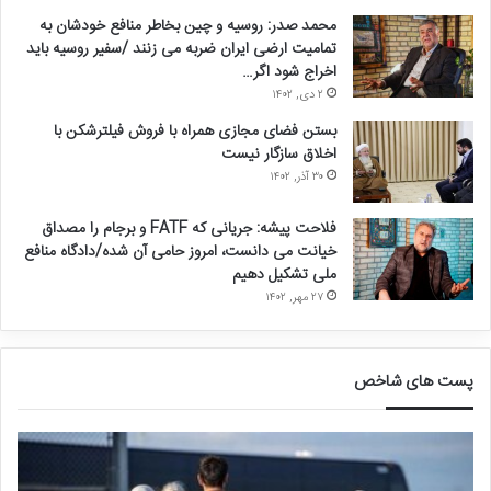
محمد صدر: روسیه و چین بخاطر منافع خودشان به
تمامیت ارضی ایران ضربه می زنند /سفیر روسیه باید
اخراج شود اگر…
۲ دی, ۱۴۰۲
بستن فضای مجازی همراه با فروش فیلترشکن با
اخلاق سازگار نیست
۳۰ آذر, ۱۴۰۲
فلاحت پیشه: جریانی که FATF و برجام را مصداق
خیانت می دانست، امروز حامی آن شده/دادگاه منافع
ملی تشکیل دهیم
۲۷ مهر, ۱۴۰۲
پست های شاخص
ق
د
ا
ر
ل
خ