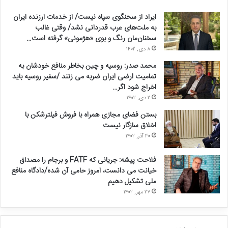
ایراد از سخنگوی سپاه نیست/ از خدمات ارزنده ایران
به ملت‌های عرب قدردانی نشد/ وقتی غالب
سخنان‌مان رنگ و بوی «هژمونی» گرفته است…
۸ دی, ۱۴۰۲
محمد صدر: روسیه و چین بخاطر منافع خودشان به
تمامیت ارضی ایران ضربه می زنند /سفیر روسیه باید
اخراج شود اگر…
۲ دی, ۱۴۰۲
بستن فضای مجازی همراه با فروش فیلترشکن با
اخلاق سازگار نیست
۳۰ آذر, ۱۴۰۲
فلاحت پیشه: جریانی که FATF و برجام را مصداق
خیانت می دانست، امروز حامی آن شده/دادگاه منافع
ملی تشکیل دهیم
۲۷ مهر, ۱۴۰۲