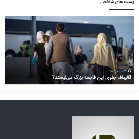
پست های شاخص
ق
د
ا
ر
ل
خ
ی
و
ب
ا
ا
س
ف
ت
ج
غ
ل
ی
۲۰ خرداد, ۱۴۰۴
قالیباف جلوی این فاجعه بزرگ می‌ایستد؟
د
و
ر
ی
م
ا
ن
ی
ت
ن
ظ
ف
ر
ا
ه
ج
ک
ع
ش
ه
و