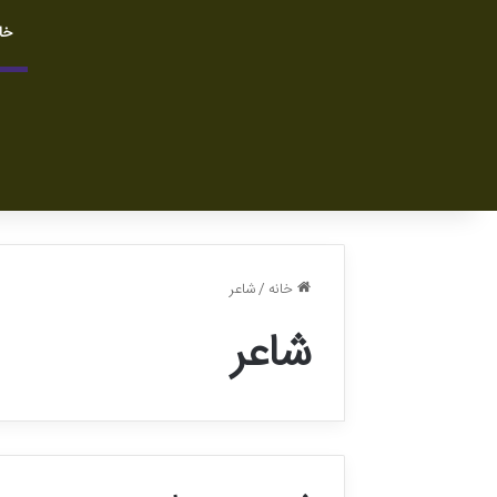
خا
خانه
/
شاعر
شاعر