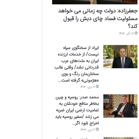
جعفرزاده: دولت چه زمانی می خواهد
مسئولیت فساد چای دبش را قبول
کند؟
۱۸ آذر, ۱۴۰۲
ایراد از سخنگوی سپاه
نیست/ از خدمات ارزنده
ایران به ملت‌های عرب
قدردانی نشد/ وقتی غالب
سخنان‌مان رنگ و بوی
«هژمونی» گرفته است…
۸ دی, ۱۴۰۲
محمد صدر: روسیه و چین
بخاطر منافع خودشان به
تمامیت ارضی ایران ضربه
می زنند /سفیر روسیه باید
اخراج شود اگر…
۲ دی, ۱۴۰۲