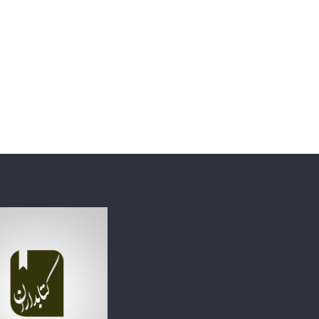
ج
م
ع
۷ خرداد, ۱۴۰۴
ه
امام جمعه اص
ا
تاریخی نمی‌خ
ص
ف
ه
ا
ن
:
ا
ی
ن
ه
م
ه
خ
ا
ن
ه