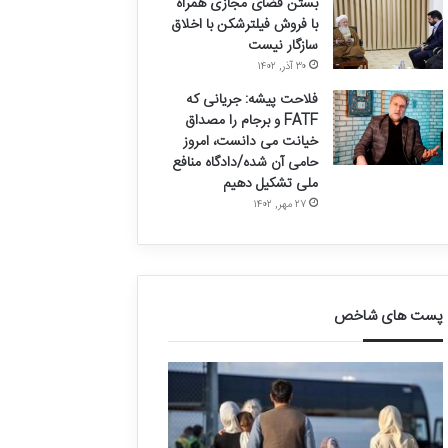
بستن فضای مجازی همراه
با فروش فیلترشکن با اخلاق
سازگار نیست
۳۰ آذر, ۱۴۰۲
فلاحت پیشه: جریانی که
FATF و برجام را مصداق
خیانت می دانست، امروز
حامی آن شده/دادگاه منافع
ملی تشکیل دهیم
۲۷ مهر, ۱۴۰۲
پست های شاخص
ق
د
ا
ر
ل
خ
ی
و