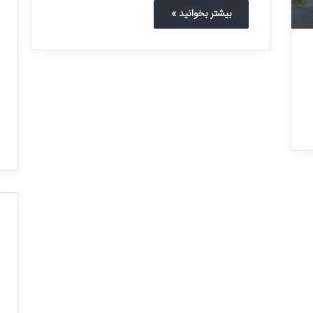
بیشتر بخوانید »
ب
ز
ر
گ