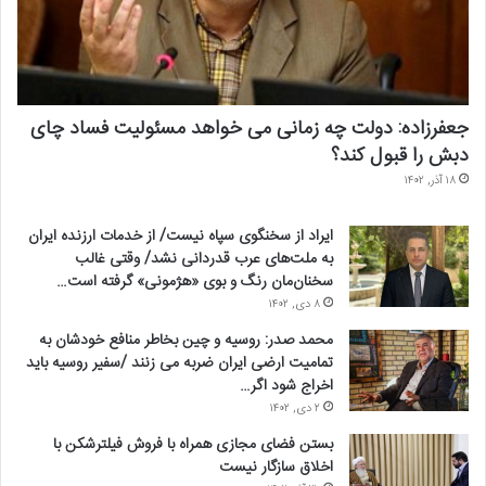
جعفرزاده: دولت چه زمانی می خواهد مسئولیت فساد چای
دبش را قبول کند؟
۱۸ آذر, ۱۴۰۲
ایراد از سخنگوی سپاه نیست/ از خدمات ارزنده ایران
به ملت‌های عرب قدردانی نشد/ وقتی غالب
سخنان‌مان رنگ و بوی «هژمونی» گرفته است…
۸ دی, ۱۴۰۲
محمد صدر: روسیه و چین بخاطر منافع خودشان به
تمامیت ارضی ایران ضربه می زنند /سفیر روسیه باید
اخراج شود اگر…
۲ دی, ۱۴۰۲
بستن فضای مجازی همراه با فروش فیلترشکن با
اخلاق سازگار نیست