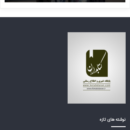
ی
م
ا
ن
ی
ت
ن
ظ
ف
ر
ا
ه
ج
ک
ع
ش
ه
و
ب
ر
ز
ه
ر
ا
گ
ی
م
ع
ی‌
ر
ا
ب
ی
ی
س
ا
ت
ز
د
ت
نوشته های تازه
؟
ر