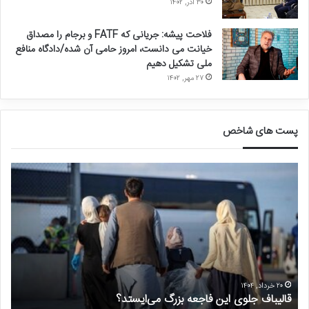
۳۰ آذر, ۱۴۰۲
فلاحت پیشه: جریانی که FATF و برجام را مصداق
خیانت می دانست، امروز حامی آن شده/دادگاه منافع
ملی تشکیل دهیم
۲۷ مهر, ۱۴۰۲
پست های شاخص
ق
د
ا
ر
ل
خ
ی
و
ب
ا
ا
س
ف
ت
ج
غ
ل
ی
۲۰ خرداد, ۱۴۰۴
قالیباف جلوی این فاجعه بزرگ می‌ایستد؟
د
و
ر