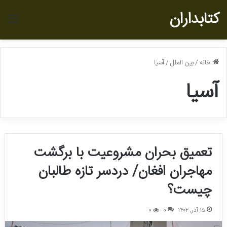
کتابداران
منو
خانه
/
بین الملل
/
آسیا
آسیا
تعمیق بحران مشروعیت با برگشت
مهاجران افغان/ دردسر تازه طالبان
چیست؟
۱۵ آذر, ۱۴۰۲
0
0