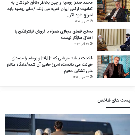
محمد صدر: روسیه و چین بخاطر منافع خودشان به
تمامیت ارضی ایران ضربه می زنند /سفیر روسیه باید
اخراج شود اگر…
۲ دی, ۱۴۰۲
بستن فضای مجازی همراه با فروش فیلترشکن با
اخلاق سازگار نیست
۳۰ آذر, ۱۴۰۲
فلاحت پیشه: جریانی که FATF و برجام را مصداق
خیانت می دانست، امروز حامی آن شده/دادگاه منافع
ملی تشکیل دهیم
۲۷ مهر, ۱۴۰۲
پست های شاخص
ق
د
ا
ر
ل
خ