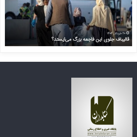
ی
و
ب
ا
ا
س
ف
ت
ج
غ
ل
ی
۲۰ خرداد, ۱۴۰۴
قالیباف جلوی این فاجعه بزرگ می‌ایستد؟
د
و
ر
ی
م
ا
ن
ی
ت
ن
ظ
ف
ر
ا
ه
ج
ک
ع
ش
ه
و
ب
ر
ز
ه
ر
ا
گ
ی
م
ع
ی‌
ر