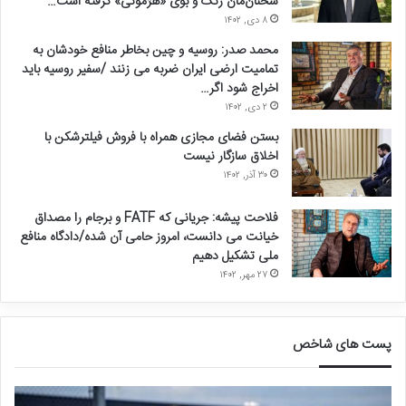
سخنان‌مان رنگ و بوی «هژمونی» گرفته است…
۸ دی, ۱۴۰۲
محمد صدر: روسیه و چین بخاطر منافع خودشان به
تمامیت ارضی ایران ضربه می زنند /سفیر روسیه باید
اخراج شود اگر…
۲ دی, ۱۴۰۲
بستن فضای مجازی همراه با فروش فیلترشکن با
اخلاق سازگار نیست
۳۰ آذر, ۱۴۰۲
فلاحت پیشه: جریانی که FATF و برجام را مصداق
خیانت می دانست، امروز حامی آن شده/دادگاه منافع
ملی تشکیل دهیم
۲۷ مهر, ۱۴۰۲
پست های شاخص
ق
د