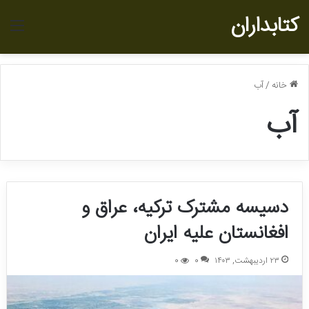
کتابداران
منو
خانه
/
آب
آب
دسیسه مشترک ترکیه، عراق و
افغانستان علیه ایران
۲۳ اردیبهشت, ۱۴۰۳
0
0