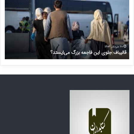
ا
ر
ل
خ
ی
و
ب
ا
ا
س
ف
ت
ج
غ
ل
ی
۲۰ خرداد, ۱۴۰۴
قالیباف جلوی این فاجعه بزرگ می‌ایستد؟
د
و
ر
ی
م
ا
ن
ی
ت
ن
ظ
ف
ر
ا
ه
ج
ک
ع
ش
ه
و
ب
ر
ز
ه
ر
ا