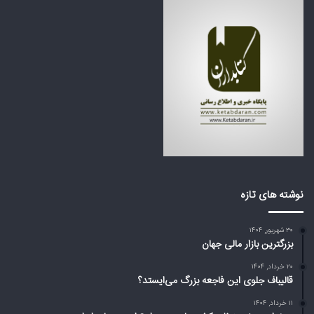
ج
ک
ع
ش
ه
و
ب
ر
ز
ه
ر
ا
گ
ی
م
ع
ی‌
ر
ا
ب
ی
ی
س
ا
ت
ز
د
ت
نوشته های تازه
؟
ر
ا
۳۰ شهریور, ۱۴۰۴
م
بزرگترین بازار مالی جهان
پ
د
۲۰ خرداد, ۱۴۰۴
ر
قالیباف جلوی این فاجعه بزرگ می‌ایستد؟
ب
۱۱ خرداد, ۱۴۰۴
ا