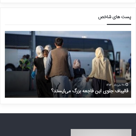
پست های شاخص
ق
د
ا
ر
ل
خ
ی
و
ب
ا
ا
س
ف
ت
ج
غ
ل
ی
۲۰ خرداد, ۱۴۰۴
قالیباف جلوی این فاجعه بزرگ می‌ایستد؟
د
و
ر
ی
م
ا
ن
ی
ت
ن
ظ
ف
ر
ا
ه