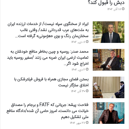
دبش را قبول کند؟
۱۸ آذر, ۱۴۰۲
ایراد از سخنگوی سپاه نیست/ از خدمات ارزنده ایران
به ملت‌های عرب قدردانی نشد/ وقتی غالب
سخنان‌مان رنگ و بوی «هژمونی» گرفته است…
۸ دی, ۱۴۰۲
محمد صدر: روسیه و چین بخاطر منافع خودشان به
تمامیت ارضی ایران ضربه می زنند /سفیر روسیه باید
اخراج شود اگر…
۲ دی, ۱۴۰۲
بستن فضای مجازی همراه با فروش فیلترشکن با
اخلاق سازگار نیست
۳۰ آذر, ۱۴۰۲
فلاحت پیشه: جریانی که FATF و برجام را مصداق
خیانت می دانست، امروز حامی آن شده/دادگاه منافع
ملی تشکیل دهیم
۲۷ مهر, ۱۴۰۲