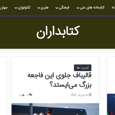
نه
کتابخانه های ملی
فرهنگی
هنری
تکنولوژی
جهان
کتابداران
آسیب ها
قالیباف جلوی این فاجعه
بزرگ می‌ایستد؟
۲۰ خرداد, ۱۴۰۴
0
0