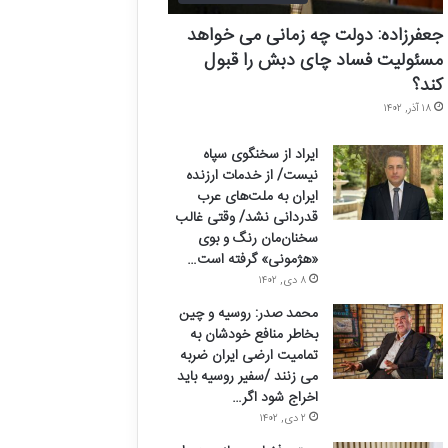
جعفرزاده: دولت چه زمانی می خواهد
مسئولیت فساد چای دبش را قبول
کند؟
۱۸ آذر, ۱۴۰۲
ایراد از سخنگوی سپاه
نیست/ از خدمات ارزنده
ایران به ملت‌های عرب
قدردانی نشد/ وقتی غالب
سخنان‌مان رنگ و بوی
«هژمونی» گرفته است…
۸ دی, ۱۴۰۲
محمد صدر: روسیه و چین
بخاطر منافع خودشان به
تمامیت ارضی ایران ضربه
می زنند /سفیر روسیه باید
اخراج شود اگر…
۲ دی, ۱۴۰۲