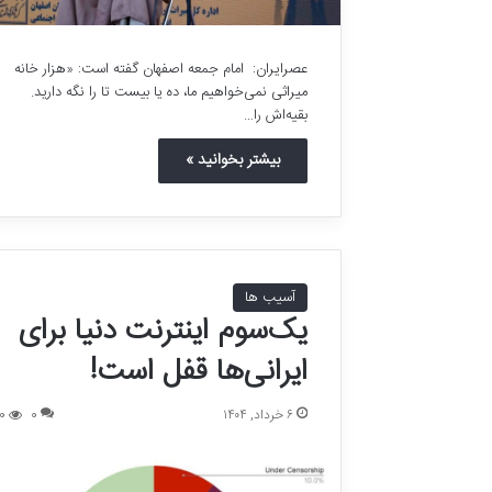
ت
ا
ر
عصرایران: امام جمعه اصفهان گفته است: «هزار خانه
ی
میراثی نمی‌خواهیم ما، ده یا بیست تا را نگه دارید.
خ
بقیه‌اش را…
ی
ن
بیشتر بخوانید »
م
ی‌
خ
و
ا
ه
آسیب ها
ی
یک‌سوم اینترنت دنیا برای
م
!
ایرانی‌ها قفل است!
۶ خرداد, ۱۴۰۴
0
0