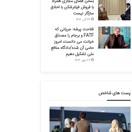
بستن فضای مجازی همراه
با فروش فیلترشکن با اخلاق
سازگار نیست
۳۰ آذر, ۱۴۰۲
فلاحت پیشه: جریانی که
FATF و برجام را مصداق
خیانت می دانست، امروز
حامی آن شده/دادگاه منافع
ملی تشکیل دهیم
۲۷ مهر, ۱۴۰۲
پست های شاخص
ق
د
ا
ر
ل
خ
ی
و